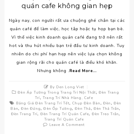
quán cafe không gian hẹp
Ngày nay, con người rất ưa chuộng ghé chân tại các
quán café để làm việc, học tâp hoặc tụ họp bạn bè.
Vì thế việc kinh doanh quán café đang trở nên rất
hot và thu hút nhiều bạn trẻ đầu tư kinh doanh. Tuy
nhiên do chi phí hạn hẹp nên việc lựa chọn không
gian rộng rãi cho quán café là điều khó khăn.
Nhưng không .
Read More...
By Den Long Viet
,
Đèn Áp Tường Trong Trang Trí Nội Thất
Đèn Trang
,
Trí
Trang Trí Nhà Hàng, Cafe
,
,
,
Bảng Giá Đèn Trang Trí Tết
Chụp Đèn Bàn
Đèn
Đèn
,
,
,
,
,
Bàn
Đèn Đứng
Đèn Ốp Tường
Đèn Thả
Đèn Thả Trần
,
,
,
Đèn Trang Trí
Đèn Trang Trí Quán Cafe
Đèn Treo Trần
Trang Trí Quán Cafe
Leave A Comment