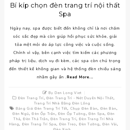
Bí kíp chọn đèn trang trí nội thất
Spa
Ngày nay, spa được biết đến không chỉ là nơi chăm
sóc sắc đẹp mà còn giúp hồi phục sức khỏe, giải
tỏa mệt mỏi do áp lực công việc và cuộc sống.
Chính vì vậy, bên cạnh việc tìm kiếm các phương
pháp trị liệu, dịch vụ đi kèm, các spa còn chú trọng
đến thiết kế không gian và hệ thống đèn chiếu sáng
nhằm gây ấn .
Read More...
By Den Long Viet
,
,
Đèn Trang Trí
Đèn Trang Trí - Nét Duyên Nội Thất
Trang Trí Nhà Bằng Đèn Lồng
,
,
,
Bảng Giá Đèn Trang Trí Tết
Chụp Đèn Bàn
Đèn Bàn
,
,
,
,
Đèn Ngủ
Đèn Ốp Trần
Đèn Ốp Tường
Đèn Spa
Đèn
,
,
,
Thả
Đèn Thả Trần
Đèn Trang Trí
Đèn Trang Trí Nhà
,
,
,
,
,
Hàng
Đèn Trang Trí Spa
Đèn Treo
Đèn Tường
Đèn Vải
Đèn Xinh