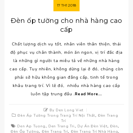
17
TH1
2018
Đèn ốp tường cho nhà hàng cao
cấp
Chất lượng dịch vụ tốt, nhân viên thân thiện, thái
độ phục vụ chân thành, món ăn ngon, vị trí đắc địa
là những gì người ta miêu tả về những nhà hàng
cao cấp. Tuy nhiên, không dừng lại ở đó, chúng còn
phải sở hữu không gian đẳng cấp, tinh tế trong
khâu trang trí. Vì lẽ đó, nhiều nhà hàng cao cấp
luôn tập trung đầu .
Read More...
By Den Long Viet
,
Đèn Áp Tường Trong Trang Trí Nội Thất
Đèn Trang
Trí
,
,
,
,
Den Ap Tuong
Den Trang Tri
Dự Án Đèn Việt
Đèn
,
,
,
Đèn Ốp Tường
Đèn Trang Trí
Đèn Trang Trí Nhà Hàng