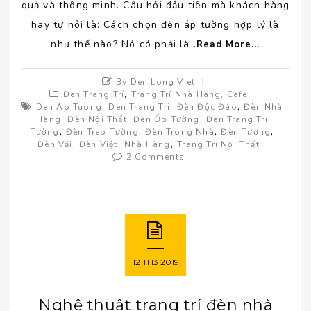
quả và thông minh. Câu hỏi đầu tiên mà khách hàng
hay tự hỏi là: Cách chọn đèn áp tường hợp lý là
như thế nào? Nó có phải là .
Read More...
By Den Long Viet
,
Đèn Trang Trí
Trang Trí Nhà Hàng, Cafe
,
,
,
Den Ap Tuong
Den Trang Tri
Đèn Độc Đáo
Đèn Nhà
,
,
,
Hàng
Đèn Nội Thất
Đèn Ốp Tường
Đèn Trang Trí
,
,
,
,
Tường
Đèn Treo Tường
Đèn Trong Nhà
Đèn Tường
,
,
,
Đèn Vải
Đèn Việt
Nhà Hàng
Trang Trí Nội Thất
2 Comments
12
TH3
2019
Nghệ thuật trang trí đèn nhà