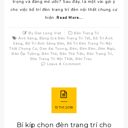
trọng và đáng mơ ước? Sau đây, là một vài gợi ý
cho việc bố trí đèn trang trí đèn nội thất chung cư
hiện .
Read More...
By Den Long Viet
Đèn Trang Trí
,
,
Ánh Sáng
Bảng Giá Đèn Trang Trí Tết
Bố Trí Ánh
,
,
Sáng
Bố Trí Ánh Sáng Đèn
Bố Trí Đèn Trang Trí Nội
,
,
,
,
,
Thất Chung Cư
Den Ap Tuong
Đèn
Đèn Bàn
Đèn Ngủ
,
,
,
,
Đèn Ốp Tường
Đèn Thả
Đèn Thả Trần
Đèn Trang Trí
,
Đèn Trang Trí Nội Thất
Đèn Treo
Leave A Comment
15
TH1
2018
Bí kíp chọn đèn trang trí cho