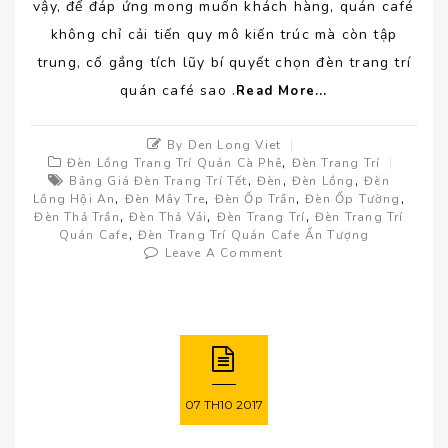
vậy, để đáp ứng mong muốn khách hàng, quán café
không chỉ cải tiến quy mô kiến trúc mà còn tập
trung, cố gắng tích lũy bí quyết chọn đèn trang trí
quán café sao .
Read More...
By Den Long Viet
,
Đèn Lồng Trang Trí Quán Cà Phê
Đèn Trang Trí
,
,
,
Bảng Giá Đèn Trang Trí Tết
Đèn
Đèn Lồng
Đèn
,
,
,
,
Lồng Hội An
Đèn Mây Tre
Đèn Ốp Trần
Đèn Ốp Tường
,
,
,
Đèn Thả Trần
Đèn Thả Vải
Đèn Trang Trí
Đèn Trang Trí
,
Quán Cafe
Đèn Trang Trí Quán Cafe Ấn Tượng
Leave A Comment
07
TH10
2017