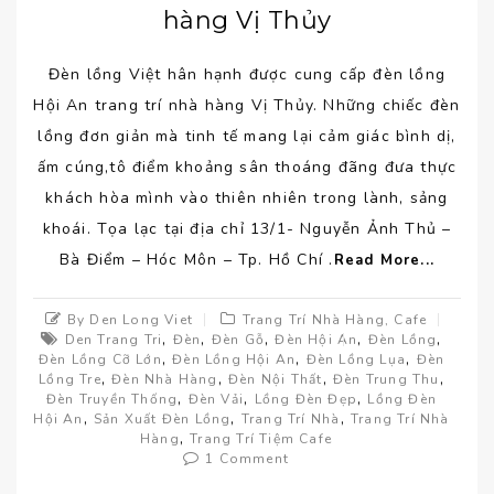
hàng Vị Thủy
Đèn lồng Việt hân hạnh được cung cấp đèn lồng
Hội An trang trí nhà hàng Vị Thủy. Những chiếc đèn
lồng đơn giản mà tinh tế mang lại cảm giác bình dị,
ấm cúng,tô điểm khoảng sân thoáng đãng đưa thực
khách hòa mình vào thiên nhiên trong lành, sảng
khoái. Tọa lạc tại địa chỉ 13/1- Nguyễn Ảnh Thủ –
Bà Điểm – Hóc Môn – Tp. Hồ Chí .
Read More...
By Den Long Viet
Trang Trí Nhà Hàng, Cafe
,
,
,
,
,
Den Trang Tri
Đèn
Đèn Gỗ
Đèn Hội An
Đèn Lồng
,
,
,
Đèn Lồng Cỡ Lớn
Đèn Lồng Hội An
Đèn Lồng Lụa
Đèn
,
,
,
,
Lồng Tre
Đèn Nhà Hàng
Đèn Nội Thất
Đèn Trung Thu
,
,
,
Đèn Truyền Thống
Đèn Vải
Lồng Đèn Đẹp
Lồng Đèn
,
,
,
Hội An
Sản Xuất Đèn Lồng
Trang Trí Nhà
Trang Trí Nhà
,
Hàng
Trang Trí Tiệm Cafe
1 Comment