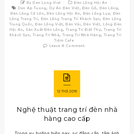
By Den Long Viet
Đèn Lồng Hội An
,
,
,
,
Den Ap Tuong
Dự Án Đèn Việt
Đèn Gỗ
Đèn Lồng
,
,
,
Đèn Lồng Cỡ Lớn
Đèn Lồng Hội An
Đèn Lồng Lụa
Đèn
,
,
Lồng Trang Trí
Đèn Lồng Trang Trí Khách Sạn
Đèn Lồng
,
,
,
,
Trung Quốc
Đèn Lồng Việt
Đèn Vải
Đèn Việt
Lồng Đèn
,
,
,
Hội An
Sản Xuất Đèn Lồng
Trang Trí Biệt Thự
Trang Trí
,
,
,
Khách Sạn
Trang Trí Nhà
Trang Trí Nhà Hàng
Trang Trí
Tiệm Cafe
Leave A Comment
12
TH3
2019
Nghệ thuật trang trí đèn nhà
hàng cao cấp
Trong xu hướng hiện nay, sự đẳng cấp, tầm ảnh