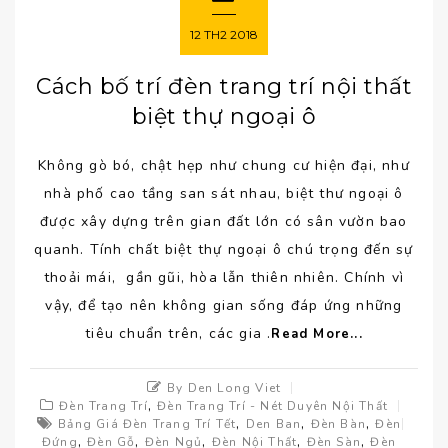
12
TH2
2018
Cách bố trí đèn trang trí nội thất
biệt thự ngoại ô
Không gò bó, chật hẹp như chung cư hiện đại, như
nhà phố cao tầng san sát nhau, biệt thư ngoại ô
được xây dựng trên gian đất lớn có sân vườn bao
quanh. Tính chất biệt thự ngoại ô chú trọng đến sự
thoải mái, gần gũi, hòa lẫn thiên nhiên. Chính vì
vậy, để tạo nên không gian sống đáp ứng những
tiêu chuẩn trên, các gia .
Read More...
By Den Long Viet
,
Đèn Trang Trí
Đèn Trang Trí - Nét Duyên Nội Thất
,
,
,
Bảng Giá Đèn Trang Trí Tết
Den Ban
Đèn Bàn
Đèn
,
,
,
,
,
Đứng
Đèn Gỗ
Đèn Ngủ
Đèn Nội Thất
Đèn Sàn
Đèn