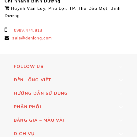
Chi nhánh Bình Dương
Huỳnh Văn Lũy, Phú Lợi. TP. Thủ Dầu Một, Bình
Dương
0989.474.918
sale@denlong.com
FOLLOW US
ĐÈN LỒNG VIỆT
HƯỚNG DẪN SỬ DỤNG
PHÂN PHỐI
BẢNG GIÁ – MÀU VẢI
DỊCH VỤ