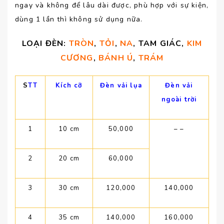
ngay và không để lâu dài được, phù hợp với sự kiện,
dùng 1 lần thì không sử dụng nữa.
LOẠI ĐÈN:
TRÒN
,
TỎI
,
NA
, TAM GIÁC,
KIM
CƯƠNG
,
BÁNH Ú
,
TRÁM
S
TT
Kích cỡ
Đèn vải lụa
Đèn vải
ngoài trời
1
10 cm
50,000
– –
2
20 cm
60,000
3
30 cm
120,000
140,000
4
35 cm
140,000
160,000