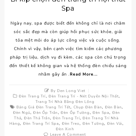
Spa
Ngày nay, spa được biết đến không chỉ là nơi chăm
sóc sắc đẹp mà còn giúp hồi phục sức khỏe, giải
tỏa mệt mỏi do áp lực công việc và cuộc sống.
Chính vì vậy, bên cạnh việc tìm kiếm các phương
pháp trị liệu, dịch vụ đi kèm, các spa còn chú trọng
đến thiết kế không gian và hệ thống đèn chiếu sáng
nhằm gây ấn .
Read More...
By Den Long Viet
,
,
Đèn Trang Trí
Đèn Trang Trí - Nét Duyên Nội Thất
Trang Trí Nhà Bằng Đèn Lồng
,
,
,
Bảng Giá Đèn Trang Trí Tết
Chụp Đèn Bàn
Đèn Bàn
,
,
,
,
Đèn Ngủ
Đèn Ốp Trần
Đèn Ốp Tường
Đèn Spa
Đèn
,
,
,
Thả
Đèn Thả Trần
Đèn Trang Trí
Đèn Trang Trí Nhà
,
,
,
,
,
Hàng
Đèn Trang Trí Spa
Đèn Treo
Đèn Tường
Đèn Vải
Đèn Xinh
Leave A Comment