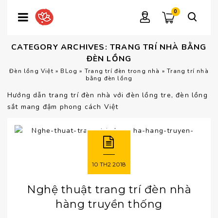
0
CATEGORY ARCHIVES: TRANG TRÍ NHÀ BẰNG
ĐÈN LỒNG
Đèn lồng Việt
»
BLog
»
Trang trí đèn trong nhà
»
Trang trí nhà
bằng đèn lồng
Hướng dẫn trang trí đèn nhà với đèn lồng tre, đèn lồng
sắt mang đậm phong cách Việt
10
TH2
2018
Nghệ thuật trang trí đèn nhà
hàng truyền thống