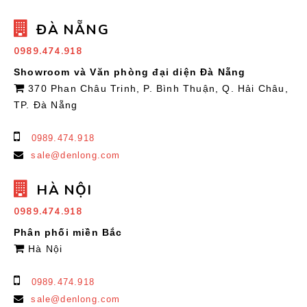
ĐÀ NẴNG
0989.474.918
Showroom và Văn phòng đại diện Đà Nẵng
370 Phan Châu Trinh, P. Bình Thuận, Q. Hải Châu,
TP. Đà Nẵng
0989.474.918
sale@denlong.com
HÀ NỘI
0989.474.918
Phân phối miền Bắc
Hà Nội
0989.474.918
sale@denlong.com