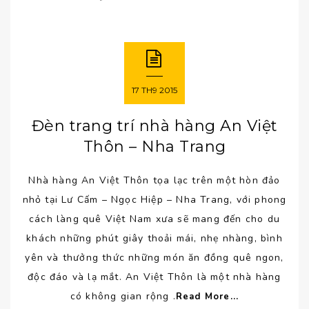
17
TH9
2015
Đèn trang trí nhà hàng An Việt
Thôn – Nha Trang
Nhà hàng An Việt Thôn tọa lạc trên một hòn đảo
nhỏ tại Lư Cấm – Ngọc Hiệp – Nha Trang, với phong
cách làng quê Việt Nam xưa sẽ mang đến cho du
khách những phút giây thoải mái, nhẹ nhàng, bình
yên và thưởng thức những món ăn đồng quê ngon,
độc đáo và lạ mắt. An Việt Thôn là một nhà hàng
có không gian rộng .
Read More...