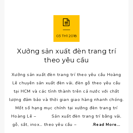
03
TH1
2018
Xưởng sản xuất đèn trang trí
theo yêu cầu
Xưởng sản xuất đèn trang trí theo yêu cầu Hoàng
Lê chuyên sản xuất đèn vải, đèn gỗ theo yêu cầu
tại HCM và các tỉnh thành trên cả nước với chất
lượng đảm bảo và thời gian giao hàng nhanh chóng.
Mốt số hạng mục chính tại xưởng đèn trang trí
Hoàng Lê – Sản xuất đèn trang trí bằng vải,
gỗ, sắt, inox… theo yêu cầu – .
Read More...