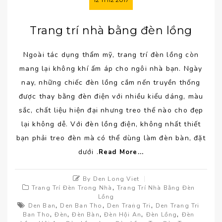
Trang trí nhà bằng đèn lồng
Ngoài tác dụng thẩm mỹ, trang trí đèn lồng còn
mang lại không khí ấm áp cho ngôi nhà bạn. Ngày
nay, những chiếc đèn lồng cắm nến truyền thống
được thay bằng đèn điện với nhiều kiểu dáng, màu
sắc, chất liệu hiện đại nhưng treo thế nào cho đẹp
lại không dễ. Với đèn lồng điện, không nhất thiết
bạn phải treo đèn mà có thể dùng làm đèn bàn, đặt
dưới .
Read More...
By Den Long Viet
,
Trang Trí Đèn Trong Nhà
Trang Trí Nhà Bằng Đèn
Lồng
,
,
,
Den Ban
Den Ban Tho
Den Trang Tri
Den Trang Tri
,
,
,
,
,
Ban Tho
Đèn
Đèn Bàn
Đèn Hội An
Đèn Lồng
Đèn