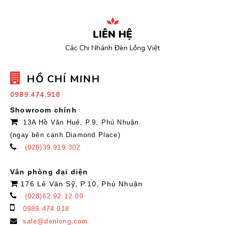
LIÊN HỆ
Các Chi Nhánh Đèn Lồng Việt
HỒ CHÍ MINH
0989.474.918
Showroom chính
13A Hồ Văn Huê, P.9, Phú Nhuận
(ngay bên cạnh Diamond Place)
(028)39.919.302
Văn phòng đại diện
176 Lê Văn Sỹ, P.10, Phú Nhuận
(028)62.92.12.00
0989.474.918
sale@denlong.com