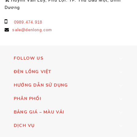
Huỳnh Văn Lũy, Phú Lợi. TP. Thủ Dầu Một, Bình
Dương
0989.474.918
sale@denlong.com
FOLLOW US
ĐÈN LỒNG VIỆT
HƯỚNG DẪN SỬ DỤNG
PHÂN PHỐI
BẢNG GIÁ – MÀU VẢI
DỊCH VỤ