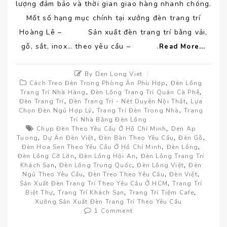
lượng đảm bảo và thời gian giao hàng nhanh chóng.
Mốt số hạng mục chính tại xưởng đèn trang trí
Hoàng Lê – Sản xuất đèn trang trí bằng vải,
gỗ, sắt, inox… theo yêu cầu – .
Read More...
By Den Long Viet
,
Cách Treo Đèn Trong Phòng Ăn Phù Hợp
Đèn Lồng
,
,
Trang Trí Nhà Hàng
Đèn Lồng Trang Trí Quán Cà Phê
,
,
Đèn Trang Trí
Đèn Trang Trí - Nét Duyên Nội Thất
Lựa
,
,
Chọn Đèn Ngủ Hợp Lý
Trang Trí Đèn Trong Nhà
Trang
Trí Nhà Bằng Đèn Lồng
,
Chụp Đèn Theo Yêu Cầu Ở Hồ Chí Minh
Den Ap
,
,
,
,
Tuong
Dự Án Đèn Việt
Đèn Bàn Theo Yêu Cầu
Đèn Gỗ
,
,
Đèn Hoa Sen Theo Yêu Cầu Ở Hồ Chí Minh
Đèn Lồng
,
,
Đèn Lồng Cỡ Lớn
Đèn Lồng Hội An
Đèn Lồng Trang Trí
,
,
,
Khách Sạn
Đèn Lồng Trung Quốc
Đèn Lồng Việt
Đèn
,
,
,
Ngủ Theo Yêu Cầu
Đèn Treo Theo Yêu Cầu
Đèn Việt
,
Sản Xuất Đèn Trang Trí Theo Yêu Cầu Ở HCM
Trang Trí
,
,
,
Biệt Thự
Trang Trí Khách Sạn
Trang Trí Tiệm Cafe
Xưởng Sản Xuất Đèn Trang Trí Theo Yêu Cầu
1 Comment