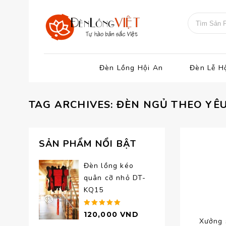
Đèn Lồng Hội An
Đèn Lễ H
TAG ARCHIVES: ĐÈN NGỦ THEO YÊ
SẢN PHẨM NỔI BẬT
Đèn lồng kéo
quân cỡ nhỏ DT-
KQ15
Được xếp
120,000
VND
Xưởng 
hạng
5.00