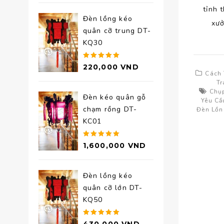
5 sao
tỉnh 
Đèn lồng kéo
xưở
quân cỡ trung DT-
KQ30
Được xếp
220,000
VND
Cách 
hạng
5.00
Tr
5 sao
Chụ
Đèn kéo quân gỗ
Yêu Cầ
chạm rồng DT-
Đèn Lồn
KC01
Được xếp
1,600,000
VND
hạng
5.00
5 sao
Đèn lồng kéo
quân cỡ lớn DT-
KQ50
Được xếp