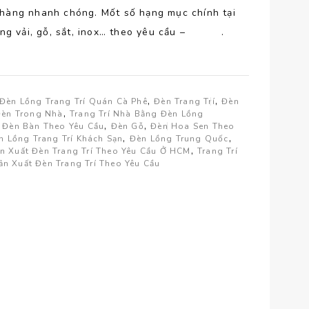
o hàng nhanh chóng. Mốt số hạng mục chính tại
ng vải, gỗ, sắt, inox… theo yêu cầu – .
,
,
Đèn Lồng Trang Trí Quán Cà Phê
Đèn Trang Trí
Đèn
,
Đèn Trong Nhà
Trang Trí Nhà Bằng Đèn Lồng
,
,
,
Đèn Bàn Theo Yêu Cầu
Đèn Gỗ
Đèn Hoa Sen Theo
,
,
n Lồng Trang Trí Khách Sạn
Đèn Lồng Trung Quốc
,
n Xuất Đèn Trang Trí Theo Yêu Cầu Ở HCM
Trang Trí
n Xuất Đèn Trang Trí Theo Yêu Cầu