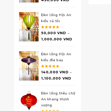
430,000
VND
hạng
5.00
5 sao
Đèn lồng Hội An
kiểu củ tỏi
Được xếp
50,000
VND
–
hạng
5.00
1,000,000
VND
5 sao
Đèn lồng Hội An
kiểu đĩa bay
Được xếp
140,000
VND
–
hạng
5.00
1,100,000
VND
5 sao
Đèn lồng thêu chữ
An khang thịnh
vượng