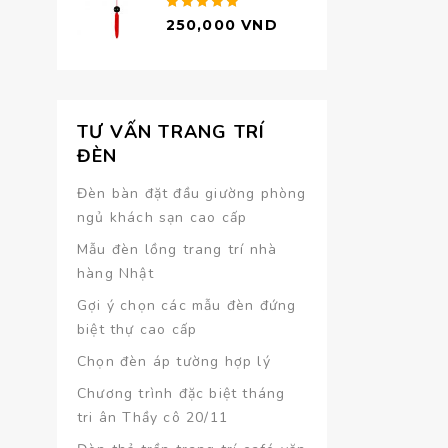
Được xếp
250,000
VND
hạng
5.00
5 sao
TƯ VẤN TRANG TRÍ
ĐÈN
Đèn bàn đặt đầu giường phòng
ngủ khách sạn cao cấp
Mẫu đèn lồng trang trí nhà
hàng Nhật
Gợi ý chọn các mẫu đèn đứng
biệt thự cao cấp
Chọn đèn áp tường hợp lý
Chương trình đặc biệt tháng
tri ân Thầy cô 20/11