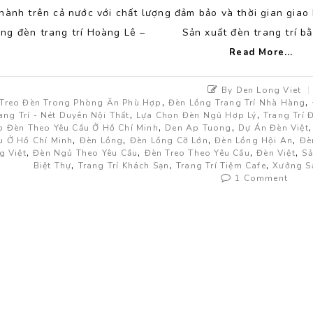
thành trên cả nước với chất lượng đảm bảo và thời gian gia
ng đèn trang trí Hoàng Lê – Sản xuất đèn trang trí bằ
Read More...
By Den Long Viet
,
,
Treo Đèn Trong Phòng Ăn Phù Hợp
Đèn Lồng Trang Trí Nhà Hàng
,
,
ang Trí - Nét Duyên Nội Thất
Lựa Chọn Đèn Ngủ Hợp Lý
Trang Trí 
,
,
p Đèn Theo Yêu Cầu Ở Hồ Chí Minh
Den Ap Tuong
Dự Án Đèn Việt
,
,
,
,
u Ở Hồ Chí Minh
Đèn Lồng
Đèn Lồng Cỡ Lớn
Đèn Lồng Hội An
Đè
,
,
,
,
g Việt
Đèn Ngủ Theo Yêu Cầu
Đèn Treo Theo Yêu Cầu
Đèn Việt
Sả
,
,
,
Biệt Thự
Trang Trí Khách Sạn
Trang Trí Tiệm Cafe
Xưởng Sả
1 Comment