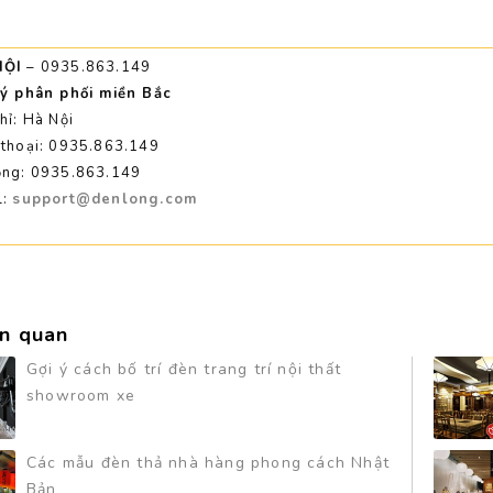
NỘI
– 0935.863.149
lý phân phối miền Bắc
hỉ: Hà Nội
 thoại: 0935.863.149
ộng: 0935.863.149
l:
support@denlong.com
ên quan
Gợi ý cách bố trí đèn trang trí nội thất
showroom xe
Các mẫu đèn thả nhà hàng phong cách Nhật
Bản