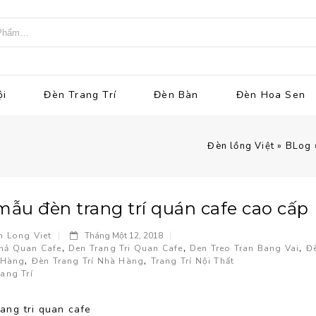
ội
Đèn Trang Trí
Đèn Bàn
Đèn Hoa Sen
Đèn lồng Việt
»
BLog
mẫu đèn trang trí quán cafe cao cấp
n Long Viet
Tháng Một 12, 2018
,
,
,
hả Quan Cafe
Den Trang Tri Quan Cafe
Den Treo Tran Bang Vai
Đè
,
,
 Hàng
Đèn Trang Trí Nhà Hàng
Trang Trí Nội Thất
ang Trí