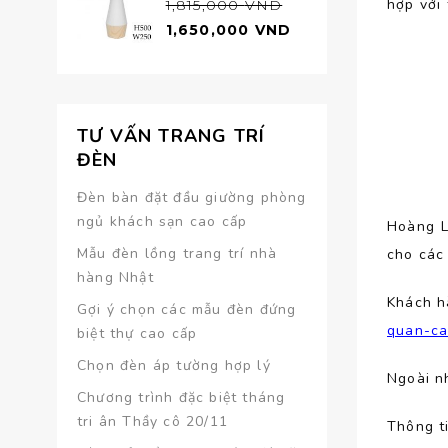
hợp với 
1,815,000
VND
hạng
5.00
1,650,000
VND
5 sao
TƯ VẤN TRANG TRÍ
ĐÈN
Đèn bàn đặt đầu giường phòng
ngủ khách sạn cao cấp
Hoàng L
Mẫu đèn lồng trang trí nhà
cho các
hàng Nhật
Khách h
Gợi ý chọn các mẫu đèn đứng
quan-ca
biệt thự cao cấp
Chọn đèn áp tường hợp lý
Ngoài n
Chương trình đặc biệt tháng
tri ân Thầy cô 20/11
Thông ti