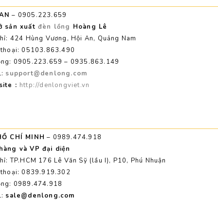
 AN
– 0905.223.659
ở sản xuất
đèn lồng
Hoàng Lê
chỉ: 424 Hùng Vương, Hội An, Quảng Nam
 thoại: 05103.863.490
ộng: 0905.223.659 – 0935.863.149
l:
support@denlong.com
ite :
http://denlongviet.vn
HỒ CHÍ MINH
– 0989.474.918
hàng và VP đại diện
chỉ: TP.HCM 176 Lê Văn Sỹ (lầu I), P10, Phú Nhuận
 thoại: 0839.919.302
ộng: 0989.474.918
l:
sale@denlong.com