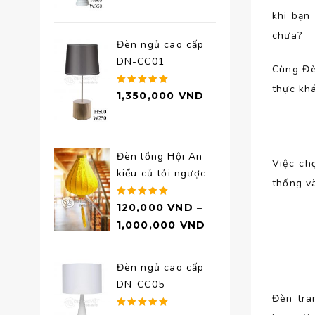
5 sao
khi bạn
chưa?
Đèn ngủ cao cấp
DN-CC01
Cùng Đè
thực kh
Được xếp
1,350,000
VND
hạng
5.00
5 sao
Đèn lồng Hội An
Việc c
kiểu củ tỏi ngược
thống v
Được xếp
120,000
VND
–
hạng
5.00
1,000,000
VND
5 sao
Đèn ngủ cao cấp
DN-CC05
Đèn tra
Được xếp