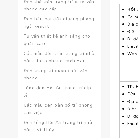
Đèn thả trần trang trí café văn
phòng cao cấp
HỘI
Cơ s
Đèn bàn đặt đầu giường phòng
Địa 
ngủ Resort
Điện
Tư vấn thiết kế ánh sáng cho
Di đ
quán cafe
Emai
Các mẫu đèn trần trang trí nhà
Webs
hàng theo phong cách Hàn
Đèn trang trí quán cafe văn
phòng
TP. 
Lồng đèn Hội An trang trí dịp
Cửa 
lễ
Địa 
Các mẫu đèn bàn bố trí phòng
Điện
làm việc
Di đ
Đèn lồng Hội An trang trí nhà
Emai
hàng Vị Thủy