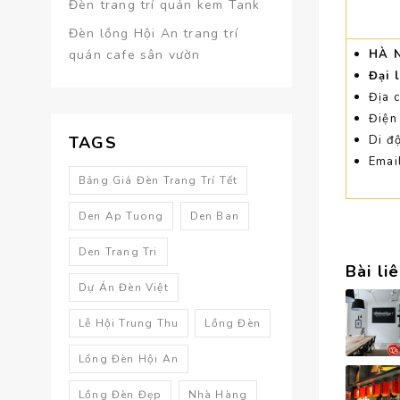
Đèn trang trí quán kem Tank
Đèn lồng Hội An trang trí
quán cafe sân vườn
HÀ 
Đại 
Địa c
Điện
TAGS
Di đ
Emai
Bảng Giá Đèn Trang Trí Tết
Den Ap Tuong
Den Ban
Den Trang Tri
Bài li
Dự Án Đèn Việt
Lễ Hội Trung Thu
Lồng Đèn
Lồng Đèn Hội An
Lồng Đèn Đẹp
Nhà Hàng