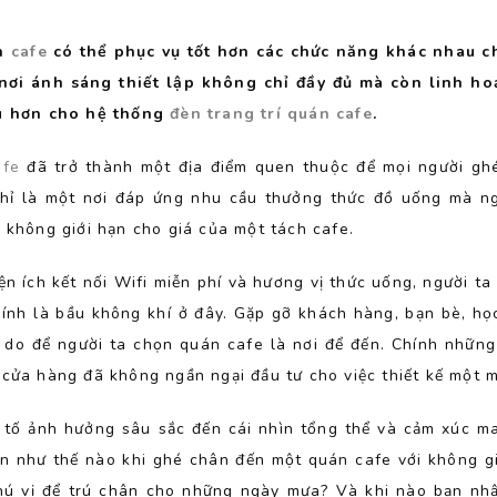
n
cafe
có thể phục vụ tốt hơn các chức năng khác nhau ch
nơi ánh sáng thiết lập không chỉ đầy đủ mà còn linh ho
u hơn cho hệ thống
đèn trang trí quán cafe
.
afe
đã trở thành một địa điểm quen thuộc để mọi người ghé
hỉ là một nơi đáp ứng nhu cầu thưởng thức đồ uống mà 
 không giới hạn cho giá của một tách cafe.
ện ích kết nối Wifi miễn phí và hương vị thức uống, người t
hính là bầu không khí ở đây. Gặp gỡ khách hàng, bạn bè, học
ý do để người ta chọn quán cafe là nơi để đến. Chính nhữn
 cửa hàng đã không ngần ngại đầu tư cho việc thiết kế một 
 tố ảnh hưởng sâu sắc đến cái nhìn tổng thể và cảm xúc ma
n như thế nào khi ghé chân đến một quán cafe với không g
thú vị để trú chân cho những ngày mưa? Và khi nào bạn nh