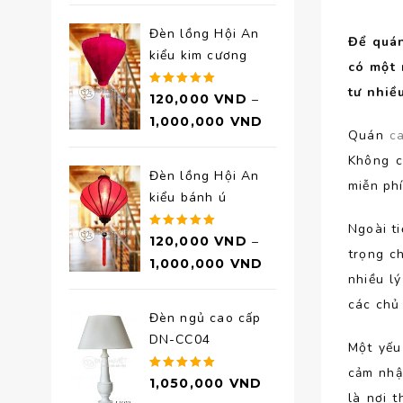
Đèn lồng Hội An
Để quá
kiểu kim cương
có một 
tư nhiề
Được xếp
120,000
VND
–
hạng
5.00
1,000,000
VND
5 sao
Quán
c
Không c
Đèn lồng Hội An
miễn phí
kiểu bánh ú
Ngoài ti
Được xếp
120,000
VND
–
trọng c
hạng
5.00
1,000,000
VND
5 sao
nhiều l
các chủ
Đèn ngủ cao cấp
DN-CC04
Một yếu
cảm nhậ
Được xếp
1,050,000
VND
hạng
5.00
là nơi 