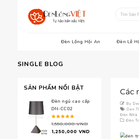
Đèn Lồng Hội An
Đèn Lễ H
SINGLE BLOG
SẢN PHẨM NỔI BẬT
Các 
Đèn ngủ cao cấp
By De
DN-CC02
Den T
Đèn Nhà
Đèn Tr
Được xếp
1,550,000
VND
hạng
5.00
1,250,000
VND
5 sao