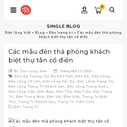
0
SINGLE BLOG
Đèn lồng Việt
»
BLog
»
Đèn trang trí
»
Các mẫu đèn thả phòng
khách biệt thự tân cổ điển
Các mẫu đèn thả phòng khách
biệt thự tân cổ điển
By Den Long Viet
Tháng Một 13, 2018
,
,
,
,
Den Ap Tuong
Dự Án Đèn Việt
Đèn Gỗ
Đèn Lồng
,
,
,
Đèn Lồng Cỡ Lớn
Đèn Lồng Hội An
Đèn Lồng Trang Trí
,
,
Đèn Lồng Trang Trí Khách Sạn
Đèn Lồng Trung Quốc
,
,
,
,
Đèn Lồng Việt
Đèn Ngủ
Đèn Thả
Đèn Trần
Đèn Trang
,
,
,
,
Trí
Đèn Trong Nhà
Đèn Vải
Đèn Việt
Trang Trí Biệt
,
,
Thự
Trang Trí Khách Sạn
Trang Trí Tiệm Cafe
Đèn Trang Trí