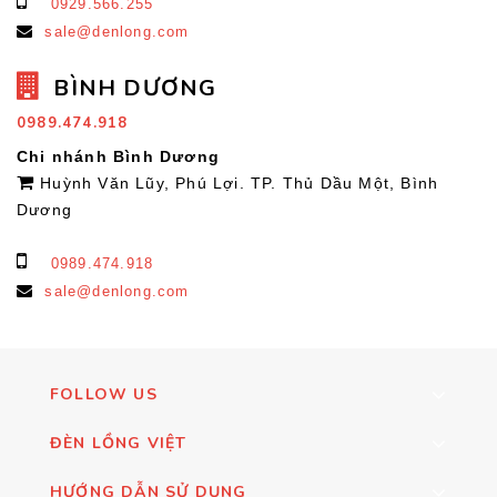
0929.566.255
sale@denlong.com
BÌNH DƯƠNG
0989.474.918
Chi nhánh Bình Dương
Huỳnh Văn Lũy, Phú Lợi. TP. Thủ Dầu Một, Bình
Dương
0989.474.918
sale@denlong.com
FOLLOW US
ĐÈN LỒNG VIỆT
HƯỚNG DẪN SỬ DỤNG