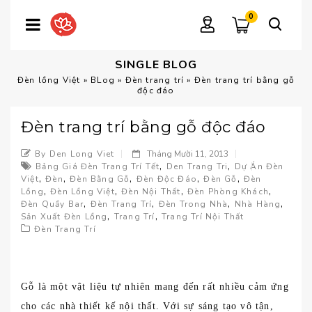
0
SINGLE BLOG
Đèn lồng Việt
»
BLog
»
Đèn trang trí
»
Đèn trang trí bằng gỗ
độc đáo
Đèn trang trí bằng gỗ độc đáo
By Den Long Viet
Tháng Mười 11, 2013
,
,
Bảng Giá Đèn Trang Trí Tết
Den Trang Tri
Dự Án Đèn
,
,
,
,
,
Việt
Đèn
Đèn Bằng Gỗ
Đèn Độc Đáo
Đèn Gỗ
Đèn
,
,
,
,
Lồng
Đèn Lồng Việt
Đèn Nội Thất
Đèn Phòng Khách
,
,
,
,
Đèn Quầy Bar
Đèn Trang Trí
Đèn Trong Nhà
Nhà Hàng
,
,
Sản Xuất Đèn Lồng
Trang Trí
Trang Trí Nội Thất
Đèn Trang Trí
Gỗ là một vật liệu tự nhiên mang đến rất nhiều cảm ứng
cho các nhà thiết kế nội thất. Với sự sáng tạo vô tận,