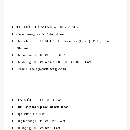
TP. HỒ CHÍ MINH
– 0989.474.918
Cửa hàng và VP đại diện
Địa chỉ: TP.HCM 176 Lê Văn Sỹ (lầu I), P10, Phú
Nhuận
Điện thoại: 0839.919.302
Di động: 0989.474.918 – 0935.863.149
Email:
sale@denlong.com
HÀ NỘI
– 0935.863.149
Đại lý phân phối miền Bắc
Địa chỉ: Hà Nội
Điện thoại: 0935.863.149
Di động: 0935.863.149