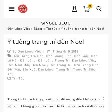
0
SINGLE BLOG
Đèn lồng Việt
»
BLog
»
Tin tức
»
Ý tưởng trang trí đèn Noel
Ý tưởng trang trí đèn Noel
By Den Long Viet
Tháng Hai 9, 2018
,
,
,
,
Den Trang Tri
Đèn
Đèn Giáng Sinh
Đèn Giấy
Đèn
,
,
,
,
Lễ Hội
Đèn Lồng
Đèn Lồng Trang Trí
Đèn Lồng Việt
,
,
,
,
Đèn Năm Mới
Đèn Noel
Đèn Trang Trí
Đèn Trong Nhà
,
,
,
Đèn Vải
Sản Xuất Đèn Lồng
Trang Trí
Trang Trí Biệt
Thự
Tin Tức
Trang trí là cách tuyệt vời nhất để mang đến không khí lễ
hội cho không gian của bạn. Dù là phong cách cổ điển hay