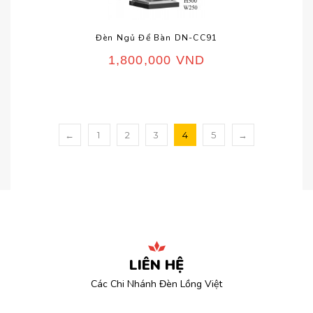
Đèn Ngủ Để Bàn DN-CC91
1,800,000
VND
←
1
2
3
4
5
→
LIÊN HỆ
Các Chi Nhánh Đèn Lồng Việt