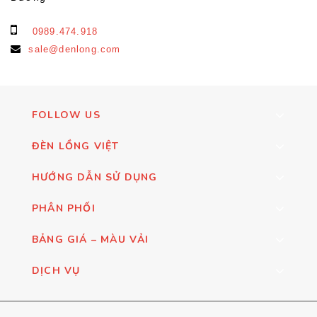
0989.474.918
sale@denlong.com
FOLLOW US
ĐÈN LỒNG VIỆT
HƯỚNG DẪN SỬ DỤNG
PHÂN PHỐI
BẢNG GIÁ – MÀU VẢI
DỊCH VỤ