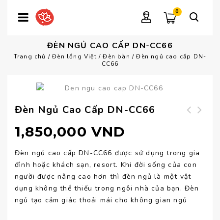
0
ĐÈN NGỦ CAO CẤP DN-CC66
Trang chủ
/
Đèn lồng Việt
/
Đèn bàn
/
Đèn ngủ cao cấp DN-
CC66
Đèn Ngủ Cao Cấp DN-CC66
Đèn ngủ cao cấp
Đèn ngủ cao cấp
1,850,000
VND
DN-CC67
DN-CC65
Đèn ngủ cao cấp DN-CC66 được sử dụng trong gia
đình hoặc khách sạn, resort. Khi đời sống của con
người được nâng cao hơn thì đèn ngủ là một vật
dụng không thể thiếu trong ngôi nhà của bạn. Đèn
ngủ tạo cảm giác thoải mái cho không gian ngủ