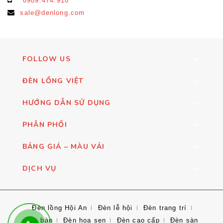
0989.474.918
sale@denlong.com
FOLLOW US
ĐÈN LỒNG VIỆT
HƯỚNG DẪN SỬ DỤNG
PHÂN PHỐI
BẢNG GIÁ – MÀU VẢI
DỊCH VỤ
Đèn lồng Hội An
Đèn lễ hội
Đèn trang trí
Đèn bàn
Đèn hoa sen
Đèn cao cấp
Đèn sàn