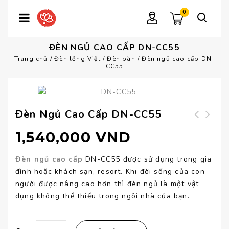
0
ĐÈN NGỦ CAO CẤP DN-CC55
Trang chủ
/
Đèn lồng Việt
/
Đèn bàn
/
Đèn ngủ cao cấp DN-
CC55
Đèn Ngủ Cao Cấp DN-CC55
Đèn ngủ cao cấp
Đèn ngủ cao cấp
1,540,000
VND
DN-CC56
DN-CC54
Đèn ngủ cao cấp
DN-CC55 được sử dụng trong gia
đình hoặc khách sạn, resort. Khi đời sống của con
người được nâng cao hơn thì đèn ngủ là một vật
dụng không thể thiếu trong ngôi nhà của bạn.