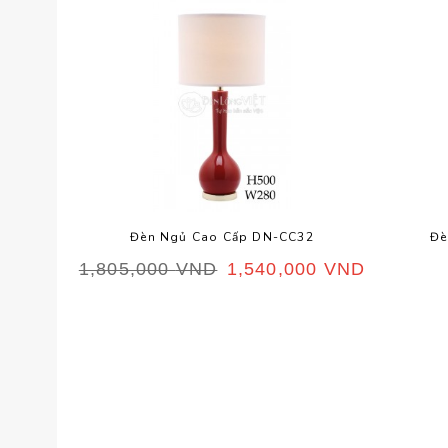
Đèn Ngủ Cao Cấp DN-CC32
Đè
1,805,000
VND
1,540,000
VND