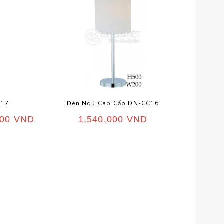
C17
Đèn Ngủ Cao Cấp DN-CC16
Đ
000
VND
1,540,000
VND