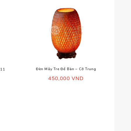
Đèn Mây Tre Để Bàn – Cỡ Trung
Đ
C11
450,000
VND