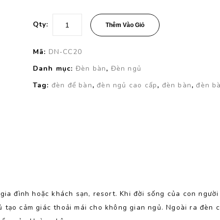
Qty:
Thêm Vào Giỏ
Mã:
DN-CC20
Danh mục:
Đèn bàn
,
Đèn ngủ
Tag:
đèn để bàn
,
đèn ngủ cao cấp
,
đèn bàn
,
đèn b
a đình hoặc khách sạn, resort. Khi đời sống của con người
ủ tạo cảm giác thoải mái cho không gian ngủ. Ngoài ra đèn