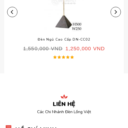
Đèn Ngủ Cao Cấp DN-CC02
1,550,000
VND
1,250,000
VND
Được xếp
hạng
5.00
5 sao
LIÊN HỆ
Các Chi Nhánh Đèn Lồng Việt