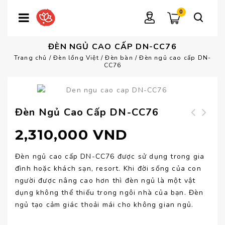
0
ĐÈN NGỦ CAO CẤP DN-CC76
Trang chủ
/
Đèn lồng Việt
/
Đèn bàn
/
Đèn ngủ cao cấp DN-
CC76
Đèn Ngủ Cao Cấp DN-CC76
Đèn ngủ cao cấp
Đèn ngủ cao cấp
2,310,000
VND
DN-CC77
DN-CC75
Đèn ngủ cao cấp DN-CC76 được sử dụng trong gia
đình hoặc khách sạn, resort. Khi đời sống của con
người được nâng cao hơn thì đèn ngủ là một vật
dụng không thể thiếu trong ngôi nhà của bạn. Đèn
ngủ tạo cảm giác thoải mái cho không gian ngủ.