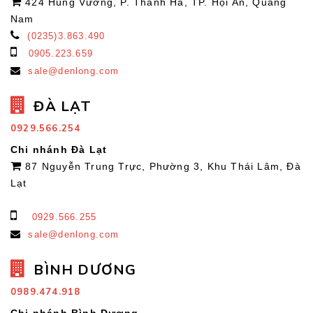
424 Hùng Vương, P. Thanh Hà, TP. Hội An, Quảng
Nam
(0235)3.863.490
0905.223.659
sale@denlong.com
ĐÀ LẠT
0929.566.254
Chi nhánh Đà Lạt
87 Nguyễn Trung Trực, Phường 3, Khu Thái Lâm, Đà
Lạt
0929.566.255
sale@denlong.com
BÌNH DƯƠNG
0989.474.918
Chi nhánh Bình Dương