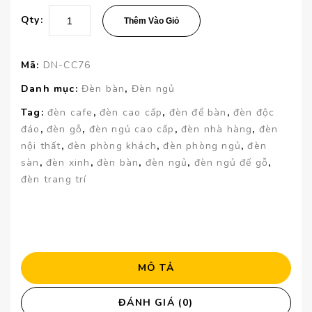
Qty:
Thêm Vào Giỏ
Mã:
DN-CC76
Danh mục:
Đèn bàn
,
Đèn ngủ
Tag:
đèn cafe
,
đèn cao cấp
,
đèn để bàn
,
đèn độc
đáo
,
đèn gỗ
,
đèn ngủ cao cấp
,
đèn nhà hàng
,
đèn
nội thất
,
đèn phòng khách
,
đèn phòng ngủ
,
đèn
sàn
,
đèn xinh
,
đèn bàn
,
đèn ngủ
,
đèn ngủ đế gỗ
,
đèn trang trí
MÔ TẢ
ĐÁNH GIÁ (0)