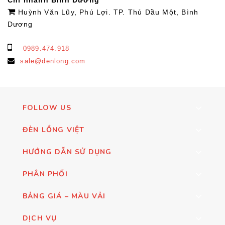
Huỳnh Văn Lũy, Phú Lợi. TP. Thủ Dầu Một, Bình
Dương
0989.474.918
sale@denlong.com
FOLLOW US
ĐÈN LỒNG VIỆT
HƯỚNG DẪN SỬ DỤNG
PHÂN PHỐI
BẢNG GIÁ – MÀU VẢI
DỊCH VỤ