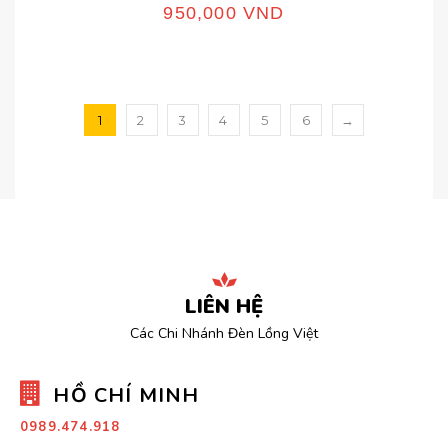
950,000
VND
1
2
3
4
5
6
→
LIÊN HỆ
Các Chi Nhánh Đèn Lồng Việt
HỒ CHÍ MINH
0989.474.918