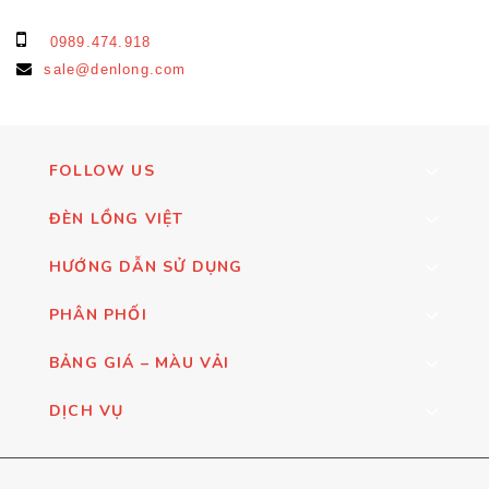
0989.474.918
sale@denlong.com
FOLLOW US
ĐÈN LỒNG VIỆT
HƯỚNG DẪN SỬ DỤNG
PHÂN PHỐI
BẢNG GIÁ – MÀU VẢI
DỊCH VỤ