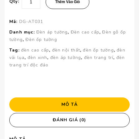
Qty:
Thêm Vào Giỏ
Mã:
DG-AT031
Danh mục:
Đèn áp tường
,
Đèn cao cấp
,
Đèn gỗ ốp
tường
,
Đèn ốp tường
Tag:
đèn cao cấp
,
đèn nội thất
,
đèn ốp tường
,
đèn
vải lụa
,
đèn xinh
,
đèn áp tường
,
đèn trang trí
,
đèn
trang trí độc đáo
MÔ TẢ
ĐÁNH GIÁ (0)