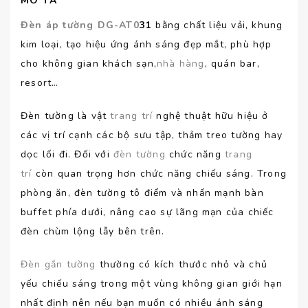
MÔ TẢ
Đèn áp tường DG-AT0
31
bằng chất liệu vải, khung
kim loại, tạo hiệu ứng ánh sáng đẹp mắt, phù hợp
cho không gian khách sạn,
nhà hàng
, quán bar,
resort…
Đèn tường là vật
trang trí
nghệ thuật hữu hiệu ở
các vị trí cạnh các bộ sưu tập, thảm treo tường hay
dọc lối đi. Đối với
đèn tường
chức năng
trang
trí
còn quan trọng hơn chức năng chiếu sáng. Trong
phòng ăn, đèn tường tô điểm và nhấn mạnh bàn
buffet phía dưới, nâng cao sự lãng mạn của chiếc
đèn chùm lộng lẫy bên trên.
Đèn gắn tường
thường có kích thước nhỏ và chủ
yếu chiếu sáng trong một vùng không gian giới hạn
nhất định nên nếu bạn muốn có nhiều ánh sáng