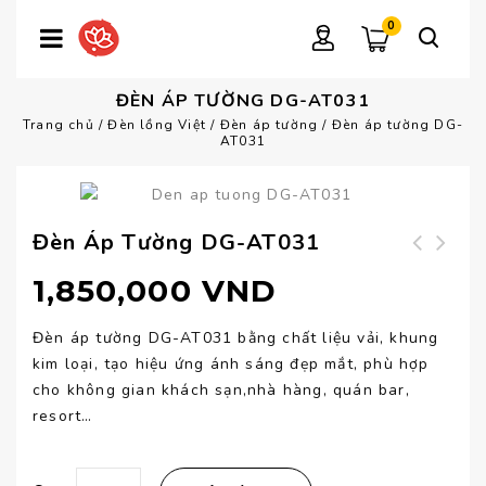
0
ĐÈN ÁP TƯỜNG DG-AT031
Trang chủ
/
Đèn lồng Việt
/
Đèn áp tường
/
Đèn áp tường DG-
AT031
Đèn Áp Tường DG-AT031
Đèn áp tường DG-
Đèn áp tường DG-
1,850,000
VND
AT032
AT030
Đèn áp tường DG-AT031 bằng chất liệu vải, khung
kim loại, tạo hiệu ứng ánh sáng đẹp mắt, phù hợp
cho không gian khách sạn,nhà hàng, quán bar,
resort…