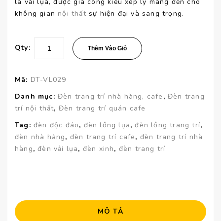
là vải lụa, được gia công kiểu xếp ly mang đến cho
không gian
nội thất
sự hiện đại và sang trọng.
Qty:
Thêm Vào Giỏ
Mã:
DT-VL029
Danh mục:
Đèn trang trí nhà hàng, cafe
,
Đèn trang
trí nội thất
,
Đèn trang trí quán cafe
Tag:
đèn độc đáo
,
đèn lồng lụa
,
đèn lồng trang trí
,
đèn nhà hàng
,
đèn trang trí cafe
,
đèn trang trí nhà
hàng
,
đèn vải lụa
,
đèn xinh
,
đèn trang trí
MÔ TẢ