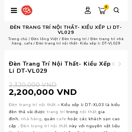
0
ĐÈN TRANG TRÍ NỘI THẤT- KIỂU XẾP LI DT-
VL029
Trang chủ
/
Đèn lồng Việt
/
Đèn trang trí
/
Đèn trang trí nhà
hàng, cafe
/
Đèn trang trí nội thất- Kiểu xếp li DT-VL029
Đèn Trang Trí Nội Thất- Kiểu Xếp
Li DT-VL029
Đèn ngủ cao cấp
Đèn trang trí nội
DN-CC11
thất - Kiểu xếp li
2,320,000
VND
DT-VL028
2,200,000
VND
Đèn trang trí nội thất
– Kiểu xếp li DT-XL03 là kiểu
đèn thả vải được
trang trí
trong
nội thất
gia
đình,
nhà hàng
, quán
cafe
hoặc các khách sạn cao
cấp .
Đèn trang trí nội thất
này với nguyên vật liệu