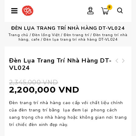
0
ĐÈN LỤA TRANG TRÍ NHÀ HÀNG DT-VL024
Trang chủ
/
Đèn lồng Việt
/
Đèn trang trí
/
Đèn trang trí nhà
hàng, cafe
/
Đèn lụa trang trí nhà hàng DT-VL024
Đèn Lụa Trang Trí Nhà Hàng DT-
VL024
Đèn trang trí quán
Đèn lụa trang trí
cafe DT-VL025
nhà hàng DT-VL023
2,345,000
VND
2,200,000
VND
Đèn trang trí nhà hàng cao cấp với chất liệu chính
của đèn trang trí bằng lụa đem lại phong cách
sang trọng cho nhà hàng hoặc không gian nơi trang
trí chiếc đèn xinh đẹp này.