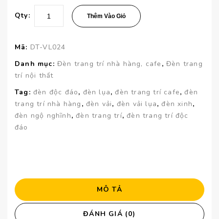
Qty:
Thêm Vào Giỏ
Mã:
DT-VL024
Danh mục:
Đèn trang trí nhà hàng, cafe
,
Đèn trang
trí nội thất
Tag:
đèn độc đáo
,
đèn lụa
,
đèn trang trí cafe
,
đèn
trang trí nhà hàng
,
đèn vải
,
đèn vải lụa
,
đèn xinh
,
đèn ngộ nghĩnh
,
đèn trang trí
,
đèn trang trí độc
đáo
MÔ TẢ
ĐÁNH GIÁ (0)