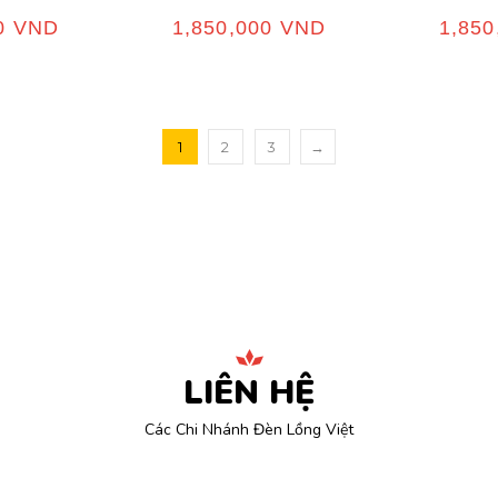
00
VND
1,850,000
VND
1,85
1
2
3
→
LIÊN HỆ
Các Chi Nhánh Đèn Lồng Việt