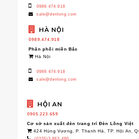
0989.474.918
sale@denlong.com
HÀ NỘI
0989.474.918
Phân phối miền Bắc
Hà Nội
0989.474.918
sale@denlong.com
HỘI AN
0905.223.659
Cơ sở sản xuất đèn trang trí Đèn Lồng Việt
424 Hùng Vương, P. Thanh Hà, TP. Hội An, 
(0235)3.863.490