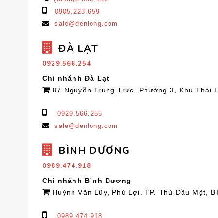
0905.223.659
sale@denlong.com
ĐÀ LẠT
0929.566.254
Chi nhánh Đà Lạt
87 Nguyễn Trung Trực, Phường 3, Khu Thái 
0929.566.255
sale@denlong.com
BÌNH DƯƠNG
0989.474.918
Chi nhánh Bình Dương
Huỳnh Văn Lũy, Phú Lợi. TP. Thủ Dầu Một, 
0989.474.918