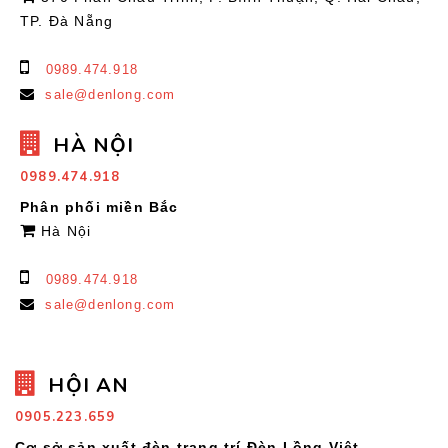
TP. Đà Nẵng
0989.474.918
sale@denlong.com
HÀ NỘI
0989.474.918
Phân phối miền Bắc
Hà Nội
0989.474.918
sale@denlong.com
HỘI AN
0905.223.659
Cơ sở sản xuất đèn trang trí Đèn Lồng Việt