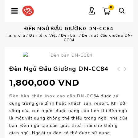
0
ĐÈN NGỦ ĐẦU GIƯỜNG DN-CC84
Trang chủ
/
Đèn lồng Việt
/
Đèn bàn
/
Đèn ngủ đầu giường DN-
CC84
Đèn Ngủ Đầu Giường DN-CC84
Đèn ngủ căn hộ DN-
Đèn trang trí
1,800,000
VND
CC85
khách sạn DT-VL151
Đèn bàn chân inox cao cấp DN-CC8
4
được sử
dụng trong gia đình hoặc khách sạn, resort. Khi đời
sống của con người được nâng cao hơn thì đèn ngủ
là một vật dụng không thể thiếu trong ngôi nhà của
bạn. Đèn ngủ tạo cảm giác thoải mái cho không
gian ngủ. Ngoài ra đèn có thể được sử dụng