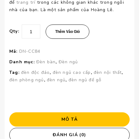
để
trang trí
trong các không gian khác trong ngôi
nhà của bạn. Là một sản phẩm của Hoàng Lê.
Qty:
Thêm Vào Giỏ
Mã:
DN-CC84
Danh mục:
Đèn bàn
,
Đèn ngủ
Tag:
đèn độc đáo
,
đèn ngủ cao cấp
,
đèn nội thất
,
đèn phòng ngủ
,
đèn ngủ
,
đèn ngủ đế gỗ
MÔ TẢ
ĐÁNH GIÁ (0)