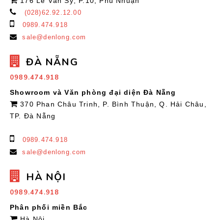
176 Lê Văn Sỹ, P.10, Phú Nhuận
(028)62.92.12.00
0989.474.918
sale@denlong.com
ĐÀ NẴNG
0989.474.918
Showroom và Văn phòng đại diện Đà Nẵng
370 Phan Châu Trinh, P. Bình Thuận, Q. Hải Châu,
TP. Đà Nẵng
0989.474.918
sale@denlong.com
HÀ NỘI
0989.474.918
Phân phối miền Bắc
Hà Nội