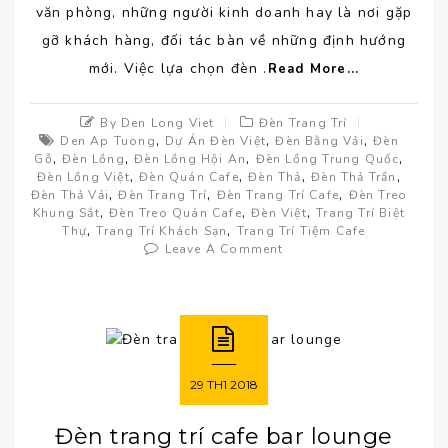
văn phòng, những người kinh doanh hay là nơi gặp
gỡ khách hàng, đối tác bàn về những định hướng
mới. Việc lựa chọn đèn .
Read More...
By Den Long Viet
Đèn Trang Trí
,
,
,
Den Ap Tuong
Dự Án Đèn Việt
Đèn Bằng Vải
Đèn
,
,
,
,
Gỗ
Đèn Lồng
Đèn Lồng Hội An
Đèn Lồng Trung Quốc
,
,
,
,
Đèn Lồng Việt
Đèn Quán Cafe
Đèn Thả
Đèn Thả Trần
,
,
,
Đèn Thả Vải
Đèn Trang Trí
Đèn Trang Trí Cafe
Đèn Treo
,
,
,
Khung Sắt
Đèn Treo Quán Cafe
Đèn Việt
Trang Trí Biệt
,
,
Thự
Trang Trí Khách Sạn
Trang Trí Tiệm Cafe
Leave A Comment
29
TH1
2018
Đèn trang trí cafe bar lounge