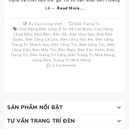
nghệ và chất liệu tre, gỗ, cơ sở sản xuất đèn Hoàng
Lê – .
Read More...
By Den Long Viet
Đèn Trang Trí
,
Cửa Hàng Đèn Lồng Ở Tp Hồ Chí Minh
Cửa Hàng
,
,
,
,
Lồng Đèn
Đèn Bàn
Đèn Gỗ
Đèn Hoa Sen
Đèn Kéo
,
,
,
Quân
Đèn Lồng Cỡ Lớn
Đèn Lồng Hội An
Đèn Lồng
,
,
,
Trang Trí Khách Sạn
Đèn Lồng Tre
Đèn Lồng Vải
Đèn
,
,
,
,
Lồng Việt
Đèn Mây Tre
Đèn Ngủ
Đèn Sân Vườn
Đèn
,
,
,
Trang Trí
Đèn Trang Trí Cafe
Đèn Trang Trí Nhà Hàng
,
Lồng Đèn
Trang Trí Nhà Hàng
2 Comments
SẢN PHẨM NỔI BẬT
TƯ VẤN TRANG TRÍ ĐÈN