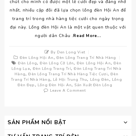
chút cho mình có được một lễ cưới đẹp và đáng nhớ
nhất, nhiều cặp đôi đã lựa chọn lồng đèn Hội An để
trang trí trong nhà hàng tiệc cưới cho ngày trọng
đại này. Lồng đèn Hội An là một vật quen thuộc với
người dân Châu .
Read More...
By Den Long Viet
,
Đèn Lồng Hội An
Đèn Lồng Trang Trí Nhà Hàng
,
,
,
Đèn Lồng
Đèn Lồng Cỡ Lớn
Đèn Lồng Hội An
Đèn
,
,
Lồng Lụa
Đèn Lồng Trang Trí
Đèn Lồng Trang Trí Nhà
,
,
Hàng
Đèn Lồng Trang Trí Nhà Hàng Tiệc Cươi
Đèn
,
,
,
Trang Trí Nhà Hàng
Lễ Hội Trung Thu
Lồng Đèn
Lồng
,
,
Đèn Đẹp
Lồng Đèn Hội An
Sản Xuất Đèn Lồng
Leave A Comment
SẢN PHẨM NỔI BẬT