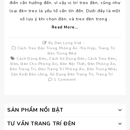
điền cần hướng đến, vì vậy vị trí treo đèn, cũng như
loại đèn treo là yếu tố cần tín đến. Dưới đây là một
số lưu ý khi chọn đèn, và treo đèn trong .
Read More...
By Den Long Viet
,
Cách Treo Đèn Trong Phòng Ăn Phù Hợp
Trang Trí
Đèn Trong Nhà
,
,
,
Cách Dùng Đèn
Cách Sử Dụng Đèn
Cách Treo Đèn
,
,
,
,
Đèn
Đèn Cho Phòng Ăn
Đèn Nội Thất
Đèn Phòng Ăn
,
,
,
Đèn Trang Trí
Đèn Trang Trí Phòng Ăn
Đèn Trong Nhà
,
,
Sản Xuất Đèn Lồng
Sử Dụng Đèn Trang Trí
Trang Trí
1 Comment
SẢN PHẨM NỔI BẬT
TƯ VẤN TRANG TRÍ ĐÈN