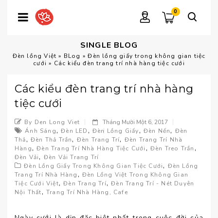
0
SINGLE BLOG
Đèn lồng Việt
»
BLog
»
Đèn lồng giấy trong không gian tiệc
cưới
»
Các kiểu đèn trang trí nhà hàng tiệc cưới
Các kiểu đèn trang trí nhà hàng
tiệc cưới
By Den Long Viet
Tháng Mười Một 6, 2017
,
,
,
,
Ánh Sáng
Đèn LED
Đèn Lồng Giấy
Đèn Nến
Đèn
,
,
,
Thả
Đèn Thả Trần
Đèn Trang Trí
Đèn Trang Trí Nhà
,
,
,
Hàng
Đèn Trang Trí Nhà Hàng Tiệc Cưới
Đèn Treo Trần
,
Đèn Vải
Đèn Vải Trang Trí
,
Đèn Lồng Giấy Trong Không Gian Tiệc Cưới
Đèn Lồng
,
Trang Trí Nhà Hàng
Đèn Lồng Việt Trong Không Gian
,
,
Tiệc Cưới Việt
Đèn Trang Trí
Đèn Trang Trí - Nét Duyên
,
Nội Thất
Trang Trí Nhà Hàng, Cafe
Ngày cưới là dịp đặc biệt nhất trong cuộc đời của