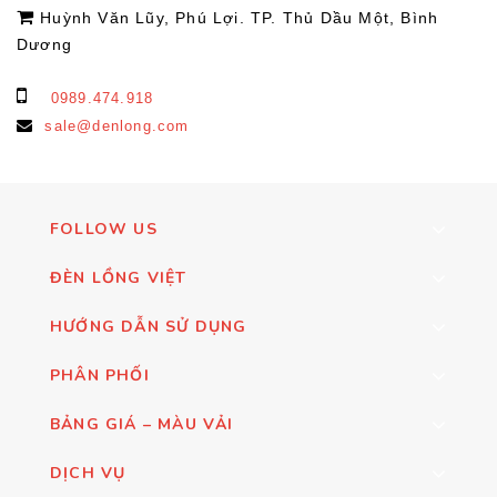
Huỳnh Văn Lũy, Phú Lợi. TP. Thủ Dầu Một, Bình
Dương
0989.474.918
sale@denlong.com
FOLLOW US
ĐÈN LỒNG VIỆT
HƯỚNG DẪN SỬ DỤNG
PHÂN PHỐI
BẢNG GIÁ – MÀU VẢI
DỊCH VỤ