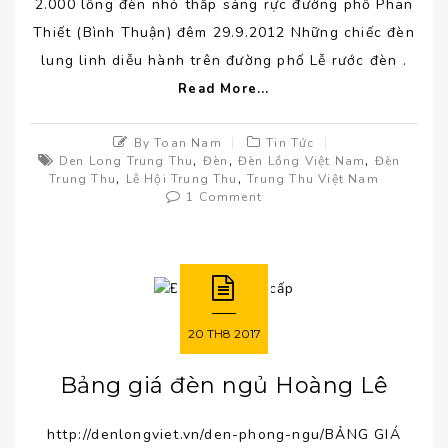
2.000 lồng đèn nhỏ thắp sáng rực đường phố Phan
Thiết (Bình Thuận) đêm 29.9.2012 Những chiếc đèn
lung linh diễu hành trên đường phố Lễ rước đèn .
Read More...
By Toan Nam
Tin Tức
,
,
,
Den Long Trung Thu
Đèn
Đèn Lồng Việt Nam
Đèn
,
,
Trung Thu
Lễ Hội Trung Thu
Trung Thu Việt Nam
1 Comment
20
TH8
2017
Bảng giá đèn ngủ Hoàng Lê
http://denlongviet.vn/den-phong-ngu/BẢNG GIÁ