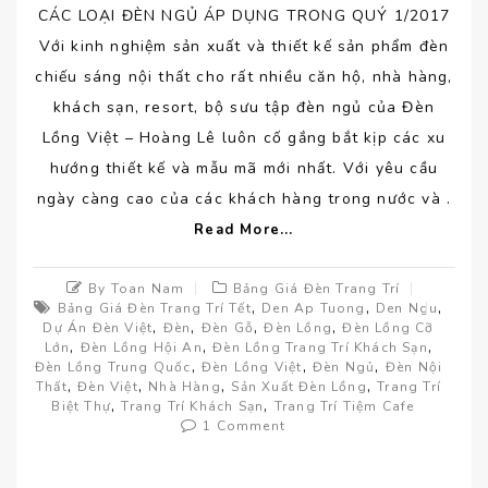
CÁC LOẠI ĐÈN NGỦ ÁP DỤNG TRONG QUÝ 1/2017
Với kinh nghiệm sản xuất và thiết kế sản phẩm đèn
chiếu sáng nội thất cho rất nhiều căn hộ, nhà hàng,
khách sạn, resort, bộ sưu tập đèn ngủ của Đèn
Lồng Việt – Hoàng Lê luôn cố gắng bắt kịp các xu
hướng thiết kế và mẫu mã mới nhất. Với yêu cầu
ngày càng cao của các khách hàng trong nước và .
Read More...
By Toan Nam
Bảng Giá Đèn Trang Trí
,
,
,
Bảng Giá Đèn Trang Trí Tết
Den Ap Tuong
Den Ngu
,
,
,
,
Dự Án Đèn Việt
Đèn
Đèn Gỗ
Đèn Lồng
Đèn Lồng Cỡ
,
,
,
Lớn
Đèn Lồng Hội An
Đèn Lồng Trang Trí Khách Sạn
,
,
,
Đèn Lồng Trung Quốc
Đèn Lồng Việt
Đèn Ngủ
Đèn Nội
,
,
,
,
Thất
Đèn Việt
Nhà Hàng
Sản Xuất Đèn Lồng
Trang Trí
,
,
Biệt Thự
Trang Trí Khách Sạn
Trang Trí Tiệm Cafe
1 Comment