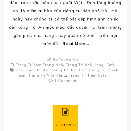
đáo trong văn hóa của người Việt . Đèn lồng không
chỉ là niềm tự hào của riêng cư dân phố Hội, mà
ngày nay chúng ta có thể bắt gặp hình ảnh chiếc
đèn lồng Hội An mộc mạc, đầy quyến rũ trên những
góc phố, nhà hàng , hay quán cà phê… trên mọi
miền đất .
Read More...
By YeuHoiAn
,
Trang Trí Đèn Trong Nhà
Trang Trí Nhà Hàng, Cafe
,
,
Đèn Lồng Hội An
Trang Trí Biệt Thự
Trang Trí Khách
,
,
Sạn
Trang Trí Nhà Hàng
Trang Trí Tiệm Cafe
1 Comment
25
TH7
2017