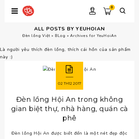
0
ALL POSTS BY YEUHOIAN
Đèn lồng Việt
»
BLog
»
Archives for YeuHoiAn
Là người yêu thích đèn lồng, thích cái hồn của sản phẩm
này :)
02
TH12
2017
Đèn lồng Hội An trong không
gian biệt thự, nhà hàng, quán cà
phê
Đèn lồng Hội An được biết đến là một nét đẹp độc