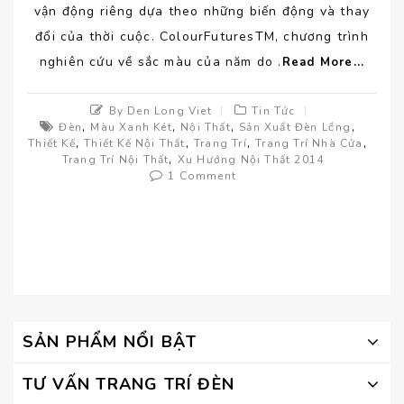
vận động riêng dựa theo những biến động và thay
đổi của thời cuộc. ColourFuturesTM, chương trình
nghiên cứu về sắc màu của năm do .
Read More...
By Den Long Viet
Tin Tức
,
,
,
,
Đèn
Màu Xanh Két
Nội Thất
Sản Xuất Đèn Lồng
,
,
,
,
Thiết Kế
Thiết Kế Nội Thất
Trang Trí
Trang Trí Nhà Cửa
,
Trang Trí Nội Thất
Xu Hướng Nội Thất 2014
1 Comment
SẢN PHẨM NỔI BẬT
TƯ VẤN TRANG TRÍ ĐÈN