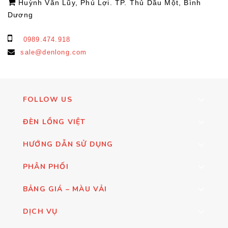
Huỳnh Văn Lũy, Phú Lợi. TP. Thủ Dầu Một, Bình
Dương
0989.474.918
sale@denlong.com
FOLLOW US
ĐÈN LỒNG VIỆT
HƯỚNG DẪN SỬ DỤNG
PHÂN PHỐI
BẢNG GIÁ – MÀU VẢI
DỊCH VỤ