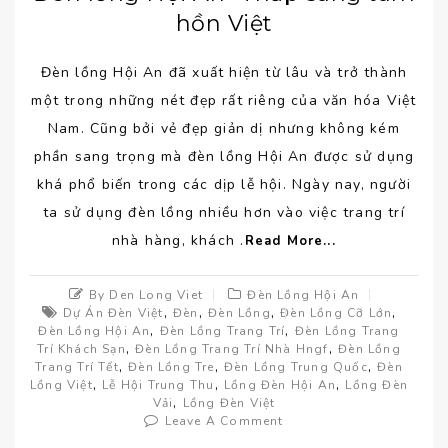
hồn Việt
Đèn lồng Hội An đã xuất hiện từ lâu và trở thành
một trong những nét đẹp rất riêng của văn hóa Việt
Nam. Cũng bởi vẻ đẹp giản dị nhưng không kém
phần sang trọng mà đèn lồng Hội An được sử dụng
khá phổ biến trong các dịp lễ hội. Ngày nay, người
ta sử dụng đèn lồng nhiều hơn vào việc trang trí
nhà hàng, khách .
Read More...
By Den Long Viet
Đèn Lồng Hội An
,
,
,
,
Dự Án Đèn Việt
Đèn
Đèn Lồng
Đèn Lồng Cỡ Lớn
,
,
Đèn Lồng Hội An
Đèn Lồng Trang Trí
Đèn Lồng Trang
,
,
Trí Khách Sạn
Đèn Lồng Trang Trí Nhà Hngf
Đèn Lồng
,
,
,
Trang Trí Tết
Đèn Lồng Tre
Đèn Lồng Trung Quốc
Đèn
,
,
,
Lồng Việt
Lễ Hội Trung Thu
Lồng Đèn Hội An
Lồng Đèn
,
Vải
Lồng Đèn Việt
Leave A Comment