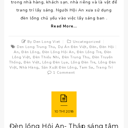
trong nhà hàng, khách sạn, nhà riêng và là vật để
trang trí lấy sáng. Người Hội An xưa sử dụng
đèn lồng chủ yếu vào việc lấy sáng ban .
Read More...
By Den Long Viet
Uncategorized
,
,
,
Den Long Trung Thu
Dự Án Đèn Việt
Đèn
Đèn Hội
,
,
,
,
An
Đèn Lồng
Đèn Lồng Hội An
Đèn Lồng Tre
Đèn
,
,
,
Lồng Việt
Đèn Thiếu Nhi
Đèn Trung Thu
Đèn Truyền
,
,
,
,
Thống
Đèn Việt
Lồng Đèn Lụa
Lồng Đèn Tre
Lồng Đèn
,
,
,
,
Việt
Nhà Hàng
Sản Xuất Đèn Lồng
Tam Sa
Trang Trí
1 Comment
10
TH1
2018
Đèn lồng Hội An- Thắp sáng tâm