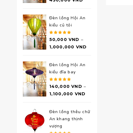
430,000
VND
hạng
5.00
5 sao
Đèn lồng Hội An
kiểu củ tỏi
Được xếp
50,000
VND
–
hạng
5.00
1,000,000
VND
5 sao
Đèn lồng Hội An
kiểu đĩa bay
Được xếp
140,000
VND
–
hạng
5.00
1,100,000
VND
5 sao
Đèn lồng thêu chữ
An khang thịnh
vượng