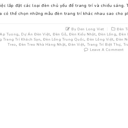
iệc lắp đặt các loại đèn chủ yếu để trang trí và chiếu sán
ta có thể chọn những mẫu đèn trang trí khác nhau sao cho p
By Den Long Viet
Đèn T
,
,
,
,
,
 Ap Tuong
Dự Án Đèn Việt
Đèn Gỗ
Đèn Kiểu Nhật
Đèn Lồng
Đèn 
,
,
,
g Trang Trí Khách Sạn
Đèn Lồng Trung Quốc
Đèn Lồng Việt
Đèn N
,
,
,
,
Treo
Đèn Treo Nhà Hàng Nhật
Đèn Việt
Trang Trí Biệt Thự
Tr
Leave A Comment