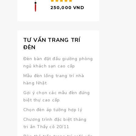
Được xếp
250,000
VND
hạng
5.00
5 sao
TƯ VẤN TRANG TRÍ
ĐÈN
Đèn bàn đặt đầu giường phòng
ngủ khách sạn cao cấp
Mẫu đèn lồng trang trí nhà
hàng Nhật
Gợi ý chọn các mẫu đèn đứng
biệt thự cao cấp
Chọn đèn áp tường hợp lý
Chương trình đặc biệt tháng
tri ân Thầy cô 20/11