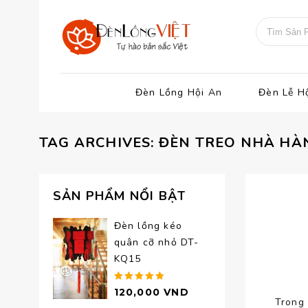
Đèn Lồng Hội An
Đèn Lễ H
TAG ARCHIVES: ĐÈN TREO NHÀ H
SẢN PHẨM NỔI BẬT
Đèn lồng kéo
quân cỡ nhỏ DT-
KQ15
Được xếp
120,000
VND
Trong 
hạng
5.00