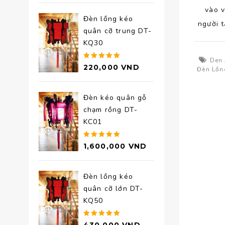
5 sao
vào v
Đèn lồng kéo
người 
quân cỡ trung DT-
KQ30
Den
Được xếp
220,000
VND
Đèn Lồn
hạng
5.00
5 sao
Đèn kéo quân gỗ
chạm rồng DT-
KC01
Được xếp
1,600,000
VND
hạng
5.00
5 sao
Đèn lồng kéo
quân cỡ lớn DT-
KQ50
Được xếp