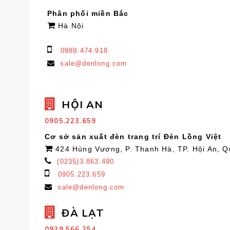
Phân phối miền Bắc
Hà Nội
0989.474.918
sale@denlong.com
HỘI AN
0905.223.659
Cơ sở sản xuất đèn trang trí Đèn Lồng Việt
424 Hùng Vương, P. Thanh Hà, TP. Hội An, 
(0235)3.863.490
0905.223.659
sale@denlong.com
ĐÀ LẠT
0929.566.254