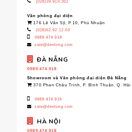
(028)39.919.302
Văn phòng đại diện
176 Lê Văn Sỹ, P.10, Phú Nhuận
(028)62.92.12.00
0989.474.918
sale@denlong.com
ĐÀ NẴNG
0989.474.918
Showroom và Văn phòng đại diện Đà Nẵng
370 Phan Châu Trinh, P. Bình Thuận, Q. Hải
0989.474.918
sale@denlong.com
HÀ NỘI
0989.474.918