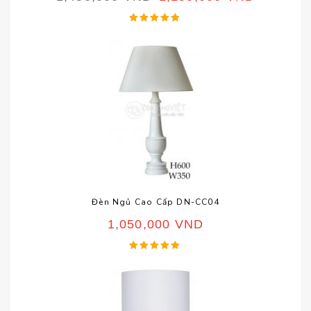
Được xếp
hạng
5.00
5 sao
Đèn Ngủ Cao Cấp DN-CC04
1,050,000
VND
Được xếp
hạng
5.00
5 sao