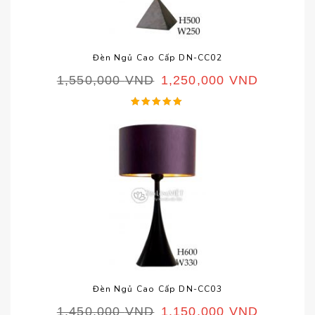
Đèn Ngủ Cao Cấp DN-CC02
1,550,000
VND
1,250,000
VND
Được xếp
hạng
5.00
5 sao
Đèn Ngủ Cao Cấp DN-CC03
1,450,000
VND
1,150,000
VND