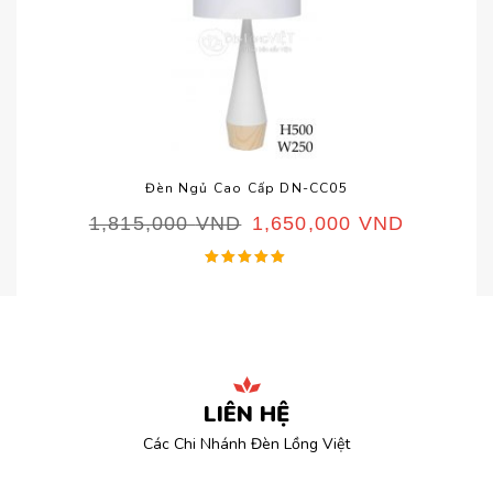
Đèn Ngủ Cao Cấp DN-CC05
1,815,000
VND
1,650,000
VND
Được xếp
hạng
5.00
5 sao
LIÊN HỆ
Các Chi Nhánh Đèn Lồng Việt