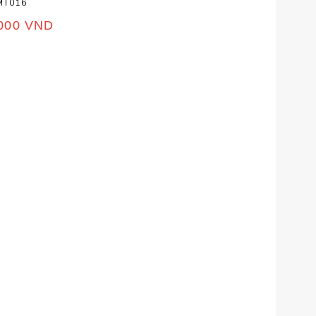
MT016
,000
VND