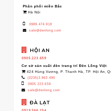
Phân phối miền Bắc
Hà Nội
0989.474.918
sale@denlong.com
HỘI AN
0905.223.659
Cơ sở sản xuất đèn trang trí Đèn Lồng Việt
424 Hùng Vương, P. Thanh Hà, TP. Hội An, 
(0235)3.863.490
0905.223.659
sale@denlong.com
ĐÀ LẠT
0929.566.254