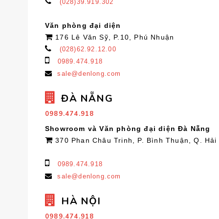
(028)39.919.302
Văn phòng đại diện
176 Lê Văn Sỹ, P.10, Phú Nhuận
(028)62.92.12.00
0989.474.918
sale@denlong.com
ĐÀ NẴNG
0989.474.918
Showroom và Văn phòng đại diện Đà Nẵng
370 Phan Châu Trinh, P. Bình Thuận, Q. Hải
0989.474.918
sale@denlong.com
HÀ NỘI
0989.474.918