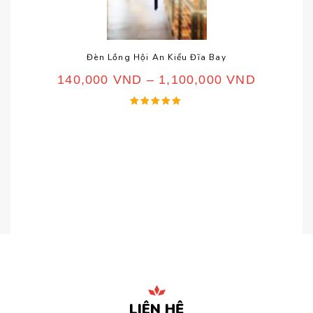
Đèn Lồng Hội An Kiểu Đĩa Bay
140,000
VND
–
1,100,000
VND
Được xếp
hạng
5.00
5 sao
LIÊN HỆ