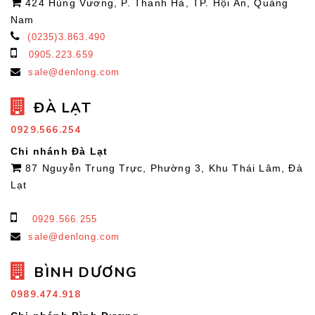
424 Hùng Vương, P. Thanh Hà, TP. Hội An, Quảng
Nam
(0235)3.863.490
0905.223.659
sale@denlong.com
ĐÀ LẠT
0929.566.254
Chi nhánh Đà Lạt
87 Nguyễn Trung Trực, Phường 3, Khu Thái Lâm, Đà
Lạt
0929.566.255
sale@denlong.com
BÌNH DƯƠNG
0989.474.918