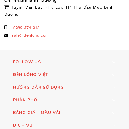
Chi nhánh Bình Dương
Huỳnh Văn Lũy, Phú Lợi. TP. Thủ Dầu Một, Bình
Dương
0989.474.918
sale@denlong.com
FOLLOW US
ĐÈN LỒNG VIỆT
HƯỚNG DẪN SỬ DỤNG
PHÂN PHỐI
BẢNG GIÁ – MÀU VẢI
DỊCH VỤ