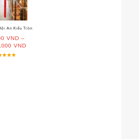
ội An Kiểu Tròn
00
VND
–
0,000
VND
ược xếp
hạng
5.00
5 sao