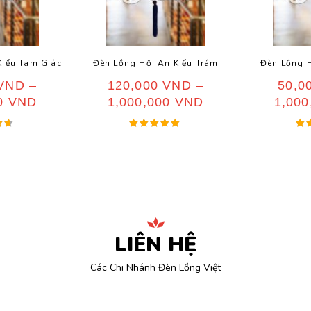
Kiểu Tam Giác
Đèn Lồng Hội An Kiểu Trám
Đèn Lồng H
VND
–
120,000
VND
–
50,0
00
VND
1,000,000
VND
1,00
ếp
Được xếp
Đ
hạng
5.00
o
5 sao
LIÊN HỆ
Các Chi Nhánh Đèn Lồng Việt