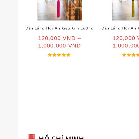
Đèn Lồng Hội An Kiểu Kim Cương
Đèn Lồng Hội An 
120,000
VND
–
120,000
1,000,000
VND
1,000,0
Được xếp
Được x
hạng
hạng
5.00
4.50
5 sao
5 sa
HỒ CHÍ MINH