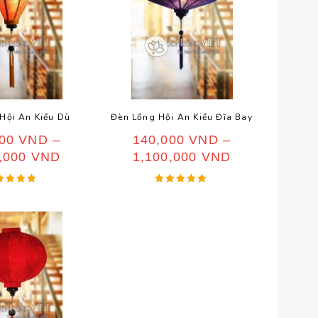
Hội An Kiểu Dù
Đèn Lồng Hội An Kiểu Đĩa Bay
000
VND
–
140,000
VND
–
0,000
VND
1,100,000
VND
ược xếp
Được xếp
hạng
hạng
5.00
5.00
5 sao
5 sao