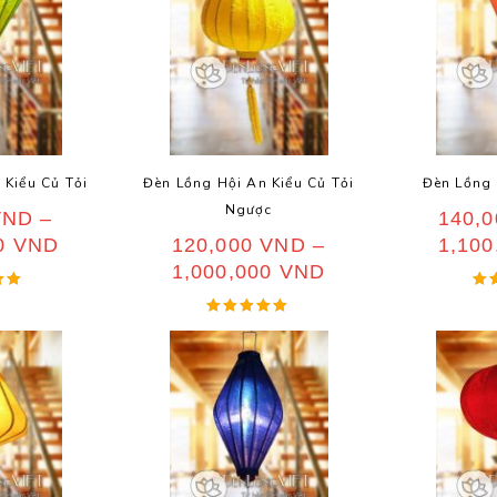
 Kiểu Củ Tỏi
Đèn Lồng Hội An Kiểu Củ Tỏi
Đèn Lồng 
Ngược
VND
–
140,
00
VND
120,000
VND
–
1,10
1,000,000
VND
ếp
Đ
Được xếp
hạng
o
5.00
5 sao