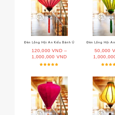
Đèn Lồng Hội An Kiểu Bánh Ú
Đèn Lồng Hội An
120,000
VND
–
50,000
1,000,000
VND
1,000,0
Được xếp
Được x
hạng
hạng
5.00
5.00
5 sao
5 sa