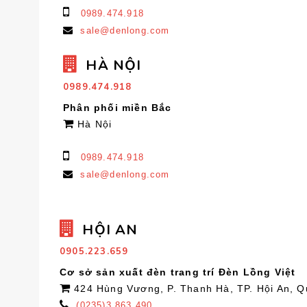
0989.474.918
sale@denlong.com
HÀ NỘI
0989.474.918
Phân phối miền Bắc
Hà Nội
0989.474.918
sale@denlong.com
HỘI AN
0905.223.659
Cơ sở sản xuất đèn trang trí Đèn Lồng Việt
424 Hùng Vương, P. Thanh Hà, TP. Hội An, 
(0235)3.863.490