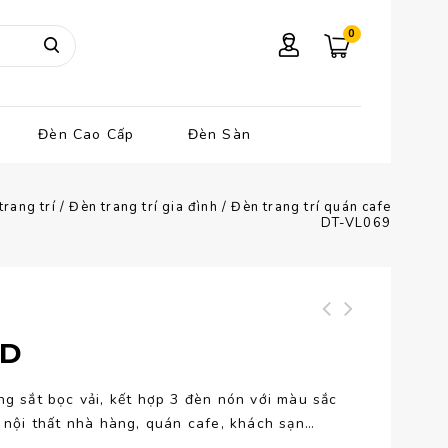
0
Đèn Cao Cấp
Đèn Sàn
trang trí
/
Đèn trang trí gia đình
/
Đèn trang trí quán cafe
DT-VL069
Đèn trang trí
Đèn thả trần bằng
ND
phòng khách DT-
vải DT-VL068
VL070
ng sắt bọc vải, kết hợp 3 đèn nón với màu sắc
, nội thất nhà hàng, quán cafe, khách sạn…