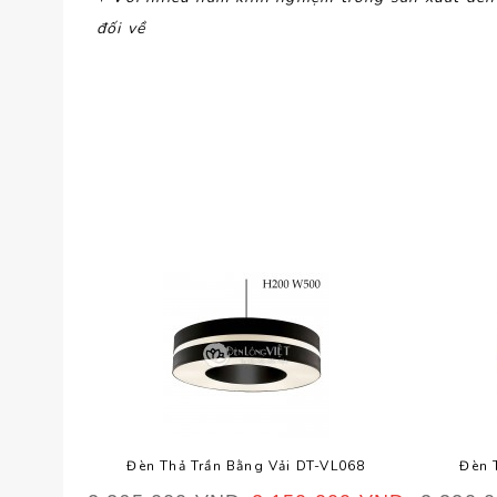
đối về
Đèn Thả Trần Bằng Vải DT-VL068
Đèn 