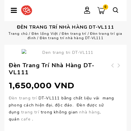
0
ĐÈN TRANG TRÍ NHÀ HÀNG DT-VL111
Trang chủ
/
Đèn lồng Việt
/
Đèn trang trí
/
Đèn trang trí gia
đình
/
Đèn trang trí nhà hàng DT-VL111
Đèn Trang Trí Nhà Hàng DT-
VL111
Đèn thả vải nhăn
Đèn trang trí cao
DT-VL112
cấp DT-VL110
1,650,000
VND
Đèn
trang trí
DT-VL111 bằng chất liệu vải mang
phong cách hiện đại, độc đáo. Đèn được sử
dụng
trang trí
trong không gian
nhà hàng
,
quán
cafe
.