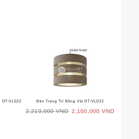
p DT-VL022
Đèn Trang Trí Bằng Vải DT-VL032
2,210,000
VND
2,100,000
VND
Đèn Gỗ 