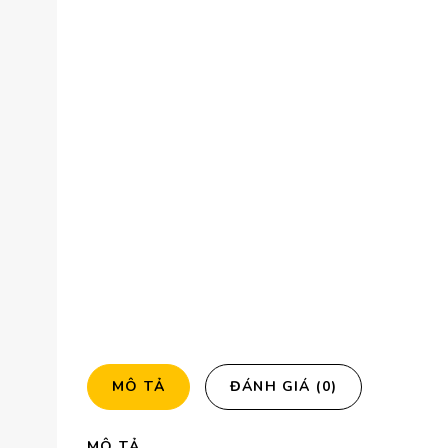
MÔ TẢ
ĐÁNH GIÁ (0)
MÔ TẢ