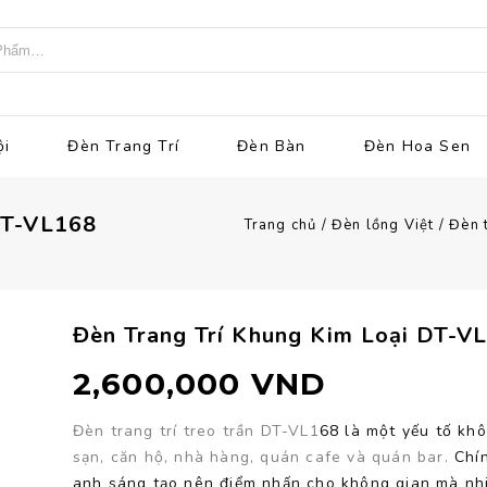
ội
Đèn Trang Trí
Đèn Bàn
Đèn Hoa Sen
T-VL168
Trang chủ
/
Đèn lồng Việt
/
Đèn t
Đèn Trang Trí Khung Kim Loại DT-V
2,600,000
VND
Đèn trang trí treo trần DT-VL1
68 là một yếu tố kh
sạn, căn hộ, nhà hàng, quán cafe và quán bar.
Chín
anh sáng tạo nên điểm nhấn cho không gian mà nhiề