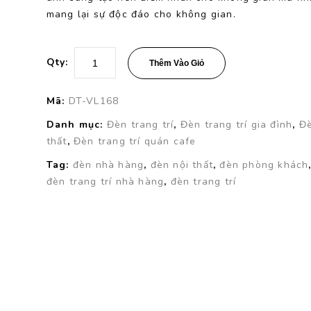
mang lại sự độc đáo cho không gian.
Qty:
Thêm Vào Giỏ
Mã:
DT-VL168
Danh mục:
Đèn trang trí
,
Đèn trang trí gia đình
,
Đè
thất
,
Đèn trang trí quán cafe
Tag:
đèn nhà hàng
,
đèn nội thất
,
đèn phòng khách
đèn trang trí nhà hàng
,
đèn trang trí