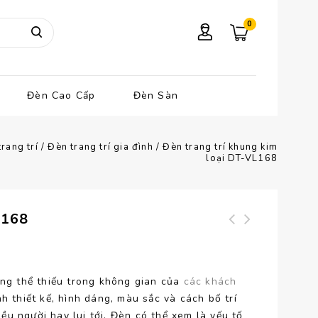
0
Đèn Cao Cấp
Đèn Sàn
rang trí
/
Đèn trang trí gia đình
/
Đèn trang trí khung kim
loại DT-VL168
L168
Đèn treo trần hiện
Đèn thả trần hiện
đại DT-VL169
đại DT-VL167
ông thể thiếu trong không gian của
các khách
h thiết kế, hình dáng, màu sắc và cách bố trí
u người hay lui tới. Đèn có thể xem là yếu tố