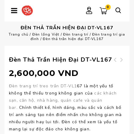
0
ĐÈN THẢ TRẦN HIỆN ĐẠI DT-VL167
Trang chủ
/
Đèn lồng Việt
/
Đèn trang trí
/
Đèn trang trí gia
đình
/
Đèn thả trần hiện đại DT-VL167
Đèn Thả Trần Hiện Đại DT-VL167
Đèn trang trí
Đèn đứng cao cấp
2,600,000
VND
khung kim loại DT-
DD-VL80
VL168
Đèn trang trí treo trần DT-VL1
67 là một yếu tố
không thể thiếu trong không gian của
các khách
sạn, căn hộ, nhà hàng, quán cafe và quán
bar.
Chính thiết kế, hình dáng, màu sắc và cách bố
trí anh sáng tạo nên điểm nhấn cho không gian mà
nhiều người hay lui tới. Đèn có thể xem là yếu tố
mang lại sự độc đáo cho không gian.