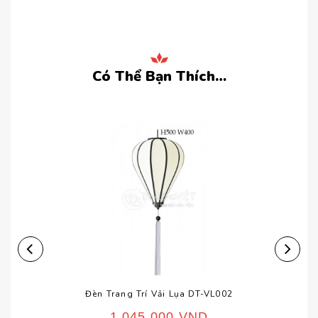
Có Thể Bạn Thích…
Đèn Trang Trí Vải Lụa DT-VL002
1,045,000
VND