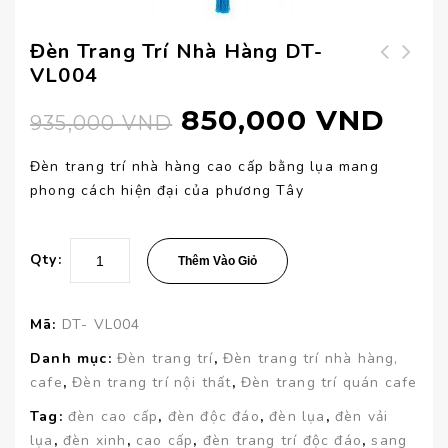
Đèn Trang Trí Nhà Hàng DT-
VL004
Đèn trang trí nhà
Đèn trang trí nhà
hàng cao cấp DT-
hàng DT-VL003
850,000
VND
935,000
VND
VL005
Đèn trang trí nhà hàng cao cấp bằng lụa mang
phong cách hiện đại của phương Tây
Qty:
Thêm Vào Giỏ
Mã:
DT- VL004
Danh mục:
Đèn trang trí
,
Đèn trang trí nhà hàng,
cafe
,
Đèn trang trí nội thất
,
Đèn trang trí quán cafe
Tag:
đèn cao cấp
,
đèn độc đáo
,
đèn lụa
,
đèn vải
lụa
,
đèn xinh
,
cao cấp
,
đèn trang trí độc đáo
,
sang