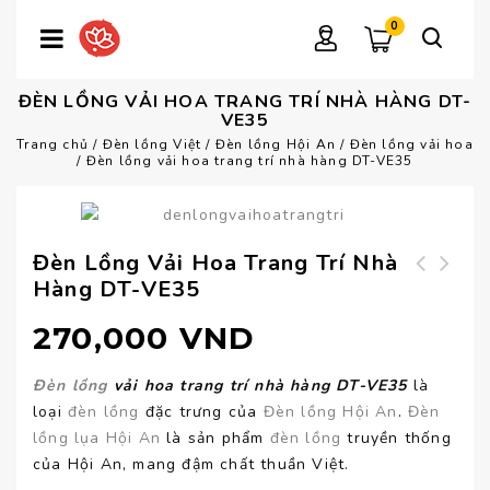
0
ĐÈN LỒNG VẢI HOA TRANG TRÍ NHÀ HÀNG DT-
VE35
Trang chủ
/
Đèn lồng Việt
/
Đèn lồng Hội An
/
Đèn lồng vải hoa
/
Đèn lồng vải hoa trang trí nhà hàng DT-VE35
Đèn Lồng Vải Hoa Trang Trí Nhà
Hàng DT-VE35
Đèn trang trí kiểu
Đèn lồng Hội An
Nhật DT-VL127
vải hoa DT-VE34
270,000
VND
Đèn lồng
vải hoa trang trí nhà hàng DT-VE35
là
loại
đèn lồng
đặc trưng của
Đèn lồng Hội An
.
Đèn
lồng lụa Hội An
là sản phẩm
đèn lồng
truyền thống
của Hội An, mang đậm chất thuần Việt.