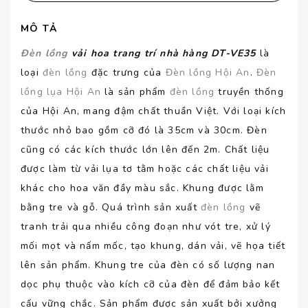
MÔ TẢ
Đèn lồng
vải hoa trang trí nhà hàng DT-VE35
là
loại
đèn lồng
đặc trưng của
Đèn lồng Hội An
.
Đèn
lồng lụa Hội An
là sản phẩm
đèn lồng
truyền thống
của Hội An, mang đậm chất thuần Việt. Với loại kích
thước nhỏ bao gồm cỡ đó là 35cm và 30cm. Đèn
cũng có các kích thước lớn lên đến 2m. Chất liệu
được làm từ vải lụa tơ tằm hoặc các chất liệu vải
khác cho hoa văn đầy màu sắc. Khung được lằm
bằng tre và gỗ. Quá trình sản xuất
đèn lồng
vẽ
tranh trải qua nhiều công đoạn như vót tre, xử lý
mối mọt và nấm mốc, tạo khung, dán vải, vẽ họa tiết
lên sản phẩm. Khung tre của đèn có số lượng nan
dọc phụ thuộc vào kích cỡ của đèn để đảm bảo kết
cấu vững chắc. Sản phẩm được sản xuất bởi xưởng