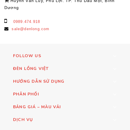
Huỳnh Văn Lũy, Phú Lợi. TP. Thủ Dầu Một, Bình
Dương
0989.474.918
sale@denlong.com
FOLLOW US
ĐÈN LỒNG VIỆT
HƯỚNG DẪN SỬ DỤNG
PHÂN PHỐI
BẢNG GIÁ – MÀU VẢI
DỊCH VỤ