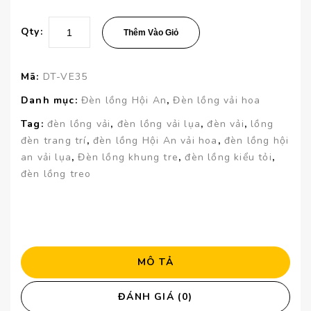
Qty:
Thêm Vào Giỏ
Mã:
DT-VE35
Danh mục:
Đèn lồng Hội An
,
Đèn lồng vải hoa
Tag:
đèn lồng vải
,
đèn lồng vải lụa
,
đèn vải
,
lồng
đèn trang trí
,
đèn lồng Hội An vải hoa
,
đèn lồng hội
an vải lụa
,
Đèn lồng khung tre
,
đèn lồng kiểu tỏi
,
đèn lồng treo
MÔ TẢ
ĐÁNH GIÁ (0)