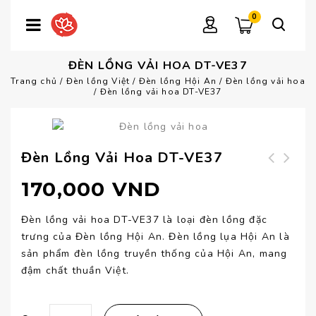
0
ĐÈN LỒNG VẢI HOA DT-VE37
Trang chủ
/
Đèn lồng Việt
/
Đèn lồng Hội An
/
Đèn lồng vải hoa
/
Đèn lồng vải hoa DT-VE37
Đèn Lồng Vải Hoa DT-VE37
Đèn lồng vải họa
Đèn lồng vải hoa
170,000
VND
tiết DT-VE38
DT-VE36
Đèn lồng vải hoa DT-VE37 là loại đèn lồng đặc
trưng của Đèn lồng Hội An. Đèn lồng lụa Hội An là
sản phẩm đèn lồng truyền thống của Hội An, mang
đậm chất thuần Việt.