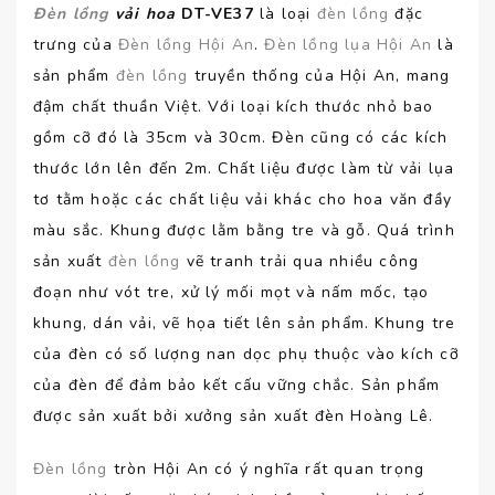
Đèn lồng
vải hoa
DT-VE37
là loại
đèn lồng
đặc
trưng của
Đèn lồng Hội An
.
Đèn lồng lụa Hội An
là
sản phẩm
đèn lồng
truyền thống của Hội An, mang
đậm chất thuần Việt. Với loại kích thước nhỏ bao
gồm cỡ đó là 35cm và 30cm. Đèn cũng có các kích
thước lớn lên đến 2m. Chất liệu được làm từ vải lụa
tơ tằm hoặc các chất liệu vải khác cho hoa văn đầy
màu sắc. Khung được lằm bằng tre và gỗ. Quá trình
sản xuất
đèn lồng
vẽ tranh trải qua nhiều công
đoạn như vót tre, xử lý mối mọt và nấm mốc, tạo
khung, dán vải, vẽ họa tiết lên sản phẩm. Khung tre
của đèn có số lượng nan dọc phụ thuộc vào kích cỡ
của đèn để đảm bảo kết cấu vững chắc. Sản phẩm
được sản xuất bởi xưởng sản xuất đèn Hoàng Lê.
Đèn lồng
tròn Hội An có ý nghĩa rất quan trọng