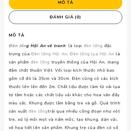
MÔ TẢ
ĐÁNH GIÁ (0)
MÔ TẢ
Đèn lồn
g Hội An vẽ tranh
là loại
đèn lồng
đặc
trưng của
Đèn lồng Hội An
.
Đèn lồng lụa Hội An
là
sản phẩm
đèn lồng
truyền thống của Hội An, mang
đậm chất thuần Việt. Với loại kích thước nhỏ bao
gồm cỡ đó là 35cm và 30cm. Đèn cũng có các kích
thước lớn lên đến 2m. Chất liệu được làm từ vải lụa
tơ tằm hoặc các chất liệu vải khác cho hoa văn đầy
màu sắc. Khung được lằm bằng tre và gỗ. Quá trình
sản xuất
đèn lồng
trải qua nhiều công đoạn như vót
tre, xử lý mối mọt và nấm mốc, tạo khung, dán vải,
vẽ họa tiết lên sản phẩm. Khung tre của đèn có số