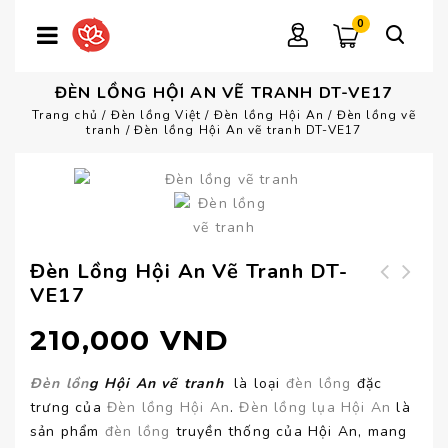
0
ĐÈN LỒNG HỘI AN VẼ TRANH DT-VE17
Trang chủ
/
Đèn lồng Việt
/
Đèn lồng Hội An
/
Đèn lồng vẽ
tranh
/
Đèn lồng Hội An vẽ tranh DT-VE17
Đèn Lồng Hội An Vẽ Tranh DT-
VE17
Đèn kéo quân chạm
Đèn lồng Hội An vẽ
rồng DT-KC04
tranh DT-VE16
210,000
VND
Đèn lồn
g Hội An vẽ tranh
là loại
đèn lồng
đặc
trưng của
Đèn lồng Hội An
.
Đèn lồng lụa Hội An
là
sản phẩm
đèn lồng
truyền thống của Hội An, mang