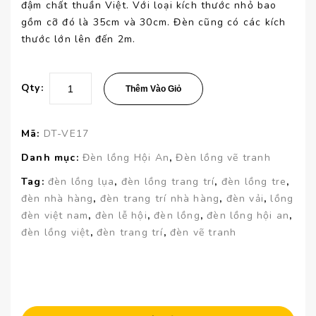
đậm chất thuần Việt. Với loại kích thước nhỏ bao
gồm cỡ đó là 35cm và 30cm. Đèn cũng có các kích
thước lớn lên đến 2m.
Qty:
Thêm Vào Giỏ
Mã:
DT-VE17
Danh mục:
Đèn lồng Hội An
,
Đèn lồng vẽ tranh
Tag:
đèn lồng lụa
,
đèn lồng trang trí
,
đèn lồng tre
,
đèn nhà hàng
,
đèn trang trí nhà hàng
,
đèn vải
,
lồng
đèn việt nam
,
đèn lễ hội
,
đèn lồng
,
đèn lồng hội an
,
đèn lồng việt
,
đèn trang trí
,
đèn vẽ tranh