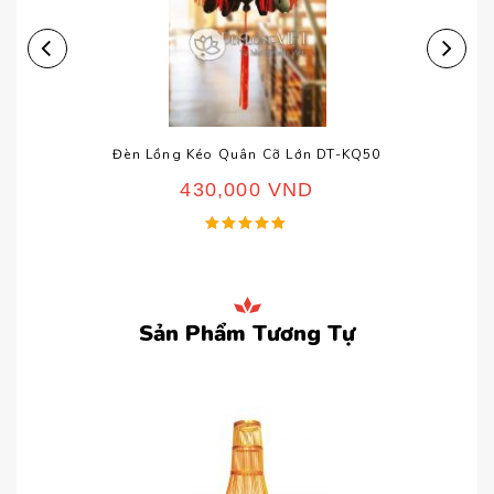
Đèn Lồng Kéo Quân Cỡ Lớn DT-KQ50
430,000
VND
Được xếp
hạng
5.00
5 sao
Sản Phẩm Tương Tự