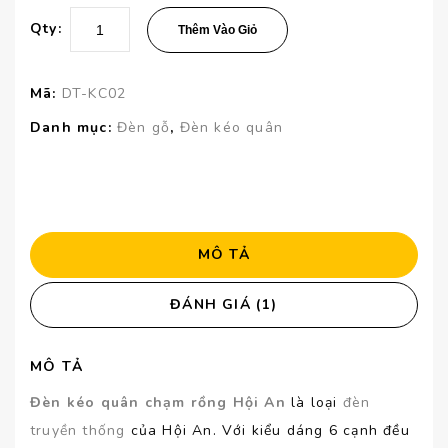
Qty:
Thêm Vào Giỏ
Mã:
DT-KC02
Danh mục:
Đèn gỗ
,
Đèn kéo quân
MÔ TẢ
ĐÁNH GIÁ (1)
MÔ TẢ
Đèn kéo quân chạm rồng Hội An
là loại
đèn
truyền thống
của Hội An. Với kiểu dáng 6 cạnh đều