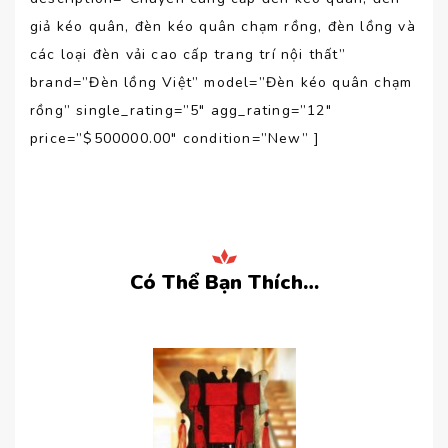
giả kéo quân, đèn kéo quân chạm rồng, đèn lồng và
các loại đèn vải cao cấp trang trí nội thất”
brand=”Đèn lồng Việt” model=”Đèn kéo quân chạm
rồng” single_rating=”5″ agg_rating=”12″
price=”$500000.00″ condition=”New” ]
Có Thể Bạn Thích…