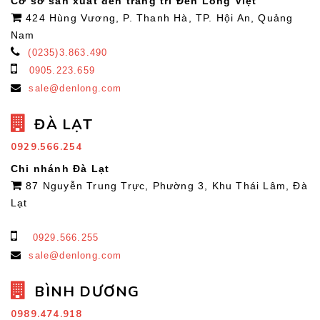
Cơ sở sản xuất đèn trang trí Đèn Lồng Việt
424 Hùng Vương, P. Thanh Hà, TP. Hội An, Quảng
Nam
(0235)3.863.490
0905.223.659
sale@denlong.com
ĐÀ LẠT
0929.566.254
Chi nhánh Đà Lạt
87 Nguyễn Trung Trực, Phường 3, Khu Thái Lâm, Đà
Lạt
0929.566.255
sale@denlong.com
BÌNH DƯƠNG
0989.474.918