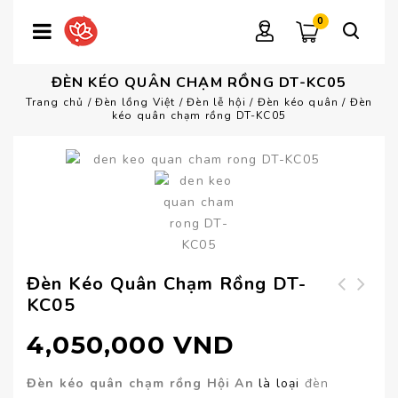
0
ĐÈN KÉO QUÂN CHẠM RỒNG DT-KC05
Trang chủ
/
Đèn lồng Việt
/
Đèn lễ hội
/
Đèn kéo quân
/
Đèn
kéo quân chạm rồng DT-KC05
Đèn Kéo Quân Chạm Rồng DT-
KC05
Đèn trang trí nhà
Đèn kéo quân chạm
hàng DT-VL061
rồng DT-KC04
4,050,000
VND
Đèn kéo quân chạm rồng Hội An
là loại
đèn