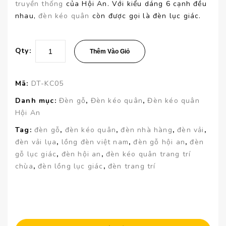
truyền thống
của Hội An. Với kiểu dáng 6 cạnh đều
nhau,
đèn kéo quân
còn được gọi là đèn lục giác.
Qty:
Thêm Vào Giỏ
Mã:
DT-KC05
Danh mục:
Đèn gỗ
,
Đèn kéo quân
,
Đèn kéo quân
Hội An
Tag:
đèn gỗ
,
đèn kéo quân
,
đèn nhà hàng
,
đèn vải
,
đèn vải lụa
,
lồng đèn việt nam
,
đèn gỗ hội an
,
đèn
gỗ lục giác
,
đèn hội an
,
đèn kéo quân trang trí
chùa
,
đèn lồng lục giác
,
đèn trang trí