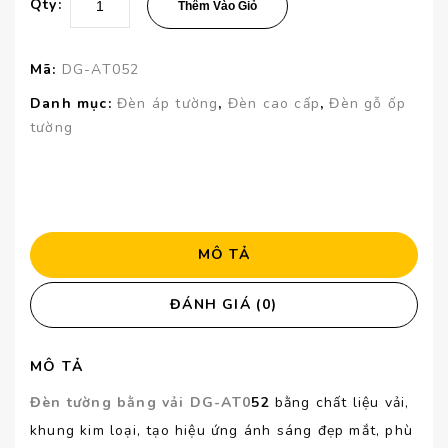
Qty:
Thêm Vào Giỏ
Mã:
DG-AT052
Danh mục:
Đèn áp tường
,
Đèn cao cấp
,
Đèn gỗ ốp
tường
MÔ TẢ
ĐÁNH GIÁ (0)
MÔ TẢ
Đèn tường bằng vải DG-AT0
52
bằng chất liệu vải,
khung kim loại, tạo hiệu ứng ánh sáng đẹp mắt, phù