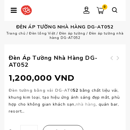
0
ĐÈN ÁP TƯỜNG NHÀ HÀNG DG-AT052
Trang chủ
/
Đèn lồng Việt
/
Đèn áp tường
/
Đèn áp tường nhà
hàng DG-AT052
Đèn Áp Tường Nhà Hàng DG-
AT052
Đèn áp tường phòng
Đèn áp tường cao
ngủ DG-AT053
cấp DG-AT051
1,200,000
VND
Đèn tường bằng vải DG-AT0
52
bằng chất liệu vải,
khung kim loại, tạo hiệu ứng ánh sáng đẹp mắt, phù
hợp cho không gian khách sạn,
nhà hàng
, quán bar,
resort…