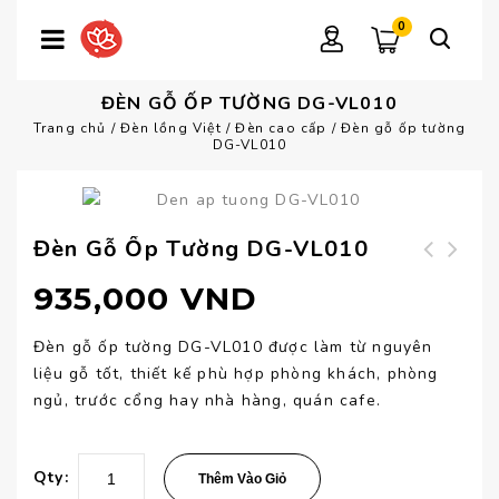
0
ĐÈN GỖ ỐP TƯỜNG DG-VL010
Trang chủ
/
Đèn lồng Việt
/
Đèn cao cấp
/
Đèn gỗ ốp tường
DG-VL010
Đèn Gỗ Ốp Tường DG-VL010
Đèn ngủ cao cấp
Đèn gỗ ốp tường
935,000
VND
DN-CC25
DG-VL009
Đèn gỗ ốp tường DG-VL010 được làm từ nguyên
liệu gỗ tốt, thiết kế phù hợp phòng khách, phòng
ngủ, trước cổng hay nhà hàng, quán cafe.
Qty:
Thêm Vào Giỏ