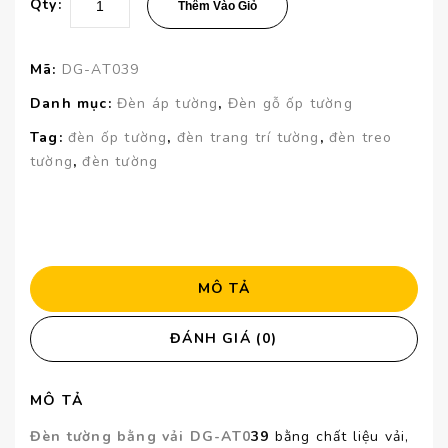
Qty:
Thêm Vào Giỏ
Mã:
DG-AT039
Danh mục:
Đèn áp tường
,
Đèn gỗ ốp tường
Tag:
đèn ốp tường
,
đèn trang trí tường
,
đèn treo
tường
,
đèn tường
MÔ TẢ
ĐÁNH GIÁ (0)
MÔ TẢ
Đèn tường bằng vải DG-AT0
39
bằng chất liệu vải,