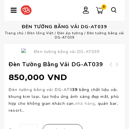
0
ĐÈN TƯỜNG BẰNG VẢI DG-AT039
Trang chủ
/
Đèn lồng Việt
/
Đèn áp tường
/
Đèn tường bằng vải
DG-AT039
Đèn Tường Bằng Vải DG-AT039
Đèn đứng phòng
Đèn treo tường
850,000
VND
khách DD-VL060
bằng vải DG-AT038
Đèn tường bằng vải DG-AT0
39
bằng chất liệu vải,
khung kim loại, tạo hiệu ứng ánh sáng đẹp mắt, phù
hợp cho không gian khách sạn,
nhà hàng
, quán bar,
resort…