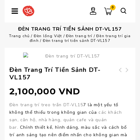
0
ĐÈN TRANG TRÍ TIỀN SẢNH DT-VL157
Trang chủ
/
Đèn lồng Việt
/
Đèn trang trí
/
Đèn trang trí gia
đình
/
Đèn trang trí tiền sảnh DT-VL157
Đèn Trang Trí Tiền Sảnh DT-
VL157
Đèn trang trí
Đèn trang trí thả
trung hoa DT-VL158
chùm DT-VL154
2,100,000
VND
Đèn trang trí treo trần DT-VL15
7 là một yếu tố
không thể thiếu trong không gian của
các khách
sạn, căn hộ, nhà hàng, quán cafe và quán
bar.
Chính thiết kế, hình dáng, màu sắc và cách bố
trí anh sáng tạo nên điểm nhấn cho không gian mà